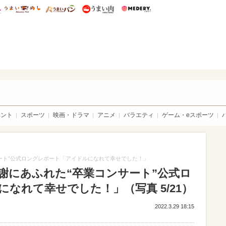
総研 ディズニー特集
mimot.
うまいめし
うまいパン
うまい肉
Medery.
sible
ベント
スポーツ
映画・ドラマ
アニメ
バラエティ
ゲーム・eスポーツ
サート”公式ロングレポート「アイドルになれて幸せでした！」
感謝にあふれた“卒業コンサート”公式ロ
なれて幸せでした！」（写真 5/21）
2022.3.29 18:15