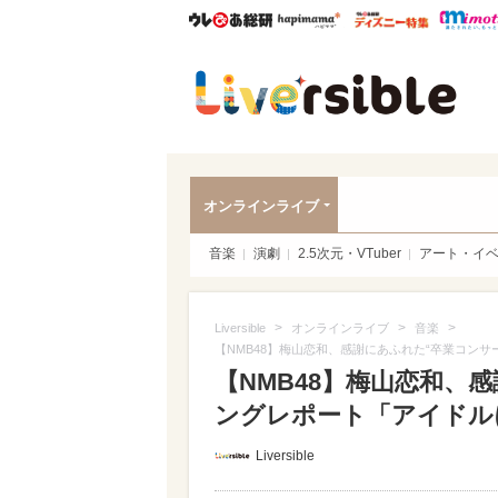
ウレぴあ総研
ハピママ*
ウレぴあ
Liver
オンラインライブ
音楽
演劇
2.5次元・VTuber
アート・イ
>
>
>
Liversible
オンラインライブ
音楽
【NMB48】梅山恋和、感謝にあふれた“卒業コン
【NMB48】梅山恋和、
ングレポート「アイドルに
Liversible