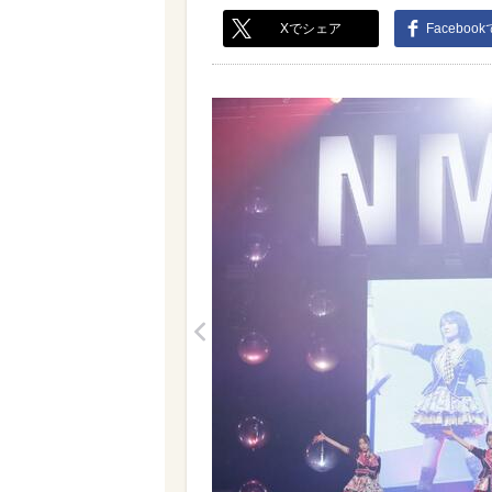
Xでシェア
Faceboo
<