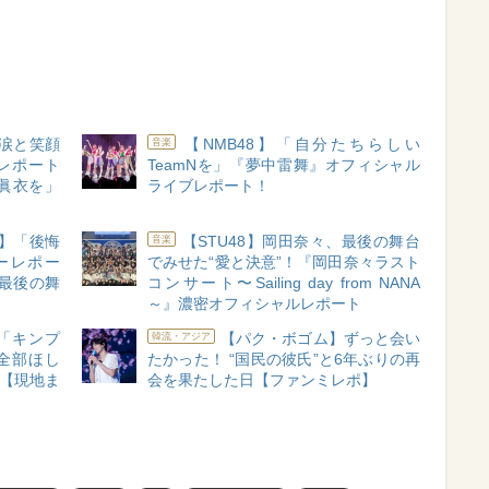
】涙と笑顔
【NMB48】「自分たちらしい
音楽
レポート
TeamNを」『夢中雷舞』オフィシャル
眞衣を」
ライブレポート！
み】「後悔
【STU48】岡田奈々、最後の舞台
音楽
ーレポー
でみせた“愛と決意”！『岡田奈々ラスト
最後の舞
コンサート〜Sailing day from NANA
～』濃密オフィシャルレポート
「キンプ
【パク・ボゴム】ずっと会い
韓流・アジア
全部ほし
たかった！ “国民の彼氏”と6年ぶりの再
ト【現地ま
会を果たした日【ファンミレポ】