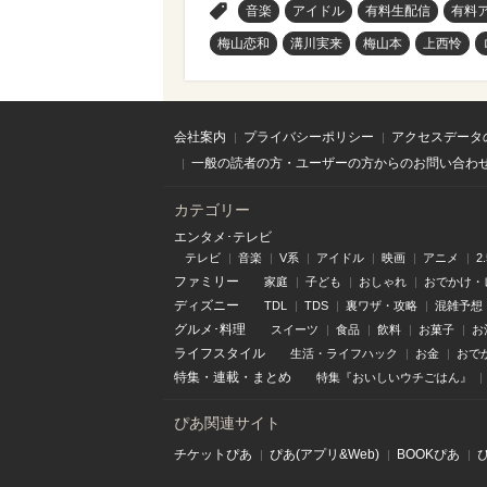
>
音楽
アイドル
有料生配信
有料
梅山恋和
溝川実来
梅山本
上西怜
会社案内
プライバシーポリシー
アクセスデータ
一般の読者の方・ユーザーの方からのお問い合わ
カテゴリー
エンタメ･テレビ
テレビ
音楽
V系
アイドル
映画
アニメ
2
ファミリー
家庭
子ども
おしゃれ
おでかけ・
ディズニー
TDL
TDS
裏ワザ・攻略
混雑予想
グルメ･料理
スイーツ
食品
飲料
お菓子
お
ライフスタイル
生活・ライフハック
お金
おで
特集
・
連載
・
まとめ
特集『おいしいウチごはん』
ぴあ関連サイト
チケットぴあ
ぴあ(アプリ&Web)
BOOKぴあ