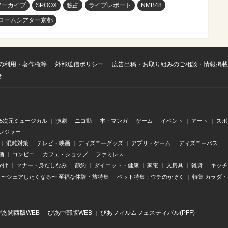
アーカイブ
SPOOX
独占
ライブレポート
NMB48
ロームシアター京都
の利用・著作権等
外部送信ポリシー
広告出稿・お取り組みのご相談・情報掲載
せ
.5次元ミュージカル
演劇
ニコ動
本・マンガ
ゲーム
イベント
アート
スポ
レジャー
混雑対策
テレビ・映画
ディズニーグッズ
アプリ・ゲーム
ディズニーパス
酒
コンビニ
カフェ・ショップ
ファミレス
かけ
マナー・身だしなみ
節約
ダイエット・健康
家電
文房具
雑貨
キッチ
〜シェアしたくなる〜 至福な体験・旅特集
ペット特集：ウチのかぞく
特集 カラダ
ぴあ関⻄版WEB
ぴあ中部版WEB
ぴあフィルムフェスティバル(PFF)