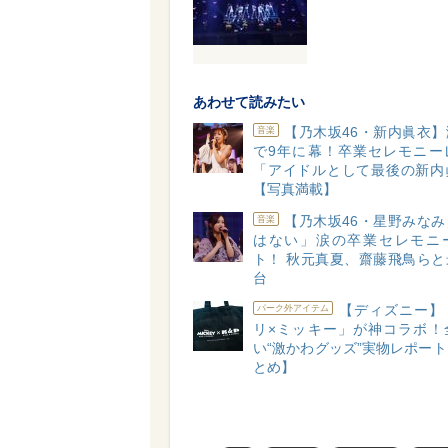
あわせて読みたい
【乃木坂46・新内眞衣
音楽
で9年に幕！卒業セレモニー
「アイドルとして最後の新内
【写真満載】
【乃木坂46・星野みな
音楽
はない」涙の卒業セレモニ
ト！ 秋元真夏、齋藤飛鳥らと
台
【ディズニー】
パーク外アイテム
リ×ミッキー」が神コラボ！
い“激かわグッズ”実物レポー
とめ】