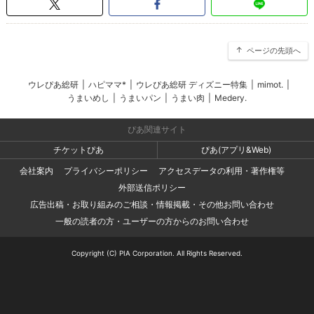
ページの先頭へ
ウレぴあ総研
|
ハピママ*
|
ウレぴあ総研 ディズニー特集
|
mimot.
|
うまいめし
|
うまいパン
|
うまい肉
|
Medery.
ぴあ関連サイト
チケットぴあ
ぴあ(アプリ&Web)
会社案内
プライバシーポリシー
アクセスデータの利用・著作権等
外部送信ポリシー
広告出稿・お取り組みのご相談・情報掲載・その他お問い合わせ
一般の読者の方・ユーザーの方からのお問い合わせ
Copyright (C) PIA Corporation. All Rights Reserved.