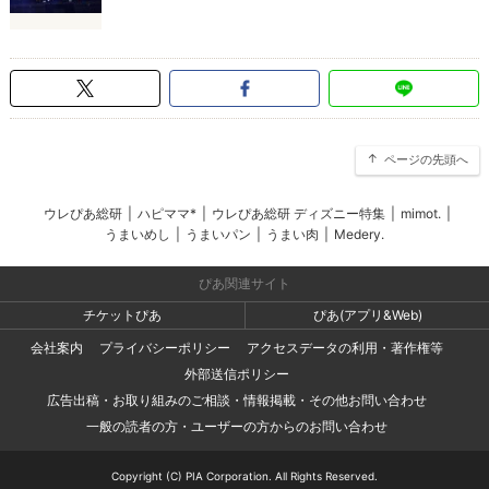
ページの先頭へ
ウレぴあ総研
|
ハピママ*
|
ウレぴあ総研 ディズニー特集
|
mimot.
|
うまいめし
|
うまいパン
|
うまい肉
|
Medery.
ぴあ関連サイト
チケットぴあ
ぴあ(アプリ&Web)
会社案内
プライバシーポリシー
アクセスデータの利用・著作権等
外部送信ポリシー
広告出稿・お取り組みのご相談・情報掲載・その他お問い合わせ
一般の読者の方・ユーザーの方からのお問い合わせ
Copyright (C) PIA Corporation. All Rights Reserved.