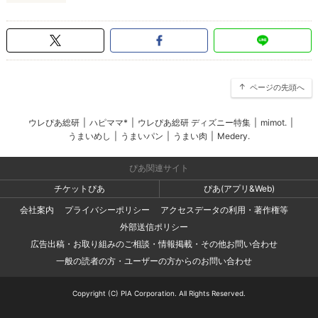
ページの先頭へ
ウレぴあ総研
|
ハピママ*
|
ウレぴあ総研 ディズニー特集
|
mimot.
|
うまいめし
|
うまいパン
|
うまい肉
|
Medery.
ぴあ関連サイト
チケットぴあ
ぴあ(アプリ&Web)
会社案内
プライバシーポリシー
アクセスデータの利用・著作権等
外部送信ポリシー
広告出稿・お取り組みのご相談・情報掲載・その他お問い合わせ
一般の読者の方・ユーザーの方からのお問い合わせ
Copyright (C) PIA Corporation. All Rights Reserved.