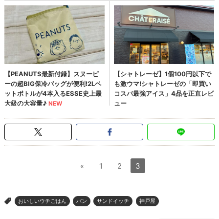
«
1
2
3
おいしいウチごはん
パン
サンドイッチ
神戸屋
>