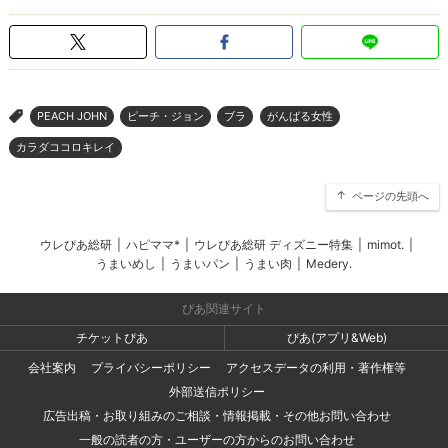
PEACH JOHN
ピーチ・ジョン
ブラ
がんばる女性
>
カラダココロキレイ
ページの先頭へ
ウレぴあ総研
|
ハピママ*
|
ウレぴあ総研 ディズニー特集
|
mimot.
|
うまいめし
|
うまいパン
|
うまい肉
|
Medery.
ぴあ関連サイト
チケットぴあ
ぴあ(アプリ&Web)
会社案内
プライバシーポリシー
アクセスデータの利用・著作権等
外部送信ポリシー
広告出稿・お取り組みのご相談・情報掲載・その他お問い合わせ
一般の読者の方・ユーザーの方からのお問い合わせ