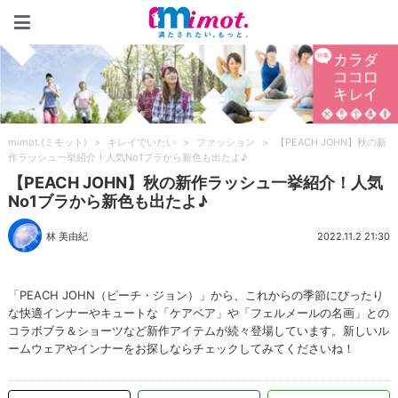
mimot.(ミモット)
mimot.(ミモット)
>
キレイでいたい
>
ファッション
>
【PEACH JOHN】秋の新
作ラッシュ一挙紹介！人気No1ブラから新色も出たよ♪
【PEACH JOHN】秋の新作ラッシュ一挙紹介！人気
No1ブラから新色も出たよ♪
林 美由紀
2022.11.2 21:30
「PEACH JOHN（ピーチ・ジョン）」から、これからの季節にぴったり
な快適インナーやキュートな「ケアベア」や「フェルメールの名画」との
コラボブラ＆ショーツなど新作アイテムが続々登場しています。新しいル
ームウェアやインナーをお探しならチェックしてみてくださいね！