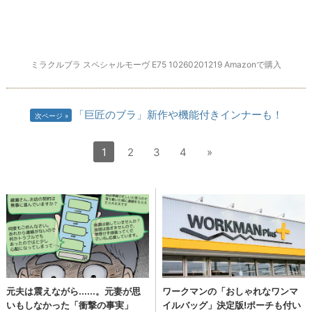
ミラクルブラ スペシャルモーヴ E75 10260201219 Amazonで購入
「巨匠のブラ」新作や機能付きインナーも！
次ページ
1
2
3
4
»