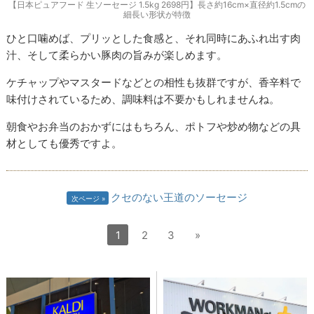
【日本ピュアフード 生ソーセージ 1.5kg 2698円】長さ約16cm×直径約1.5cmの
細長い形状が特徴
ひと口噛めば、プリッとした食感と、それ同時にあふれ出す肉
汁、そして柔らかい豚肉の旨みが楽しめます。
ケチャップやマスタードなどとの相性も抜群ですが、香辛料で
味付けされているため、調味料は不要かもしれませんね。
朝食やお弁当のおかずにはもちろん、ポトフや炒め物などの具
材としても優秀ですよ。
クセのない王道のソーセージ
次ページ
1
2
3
»