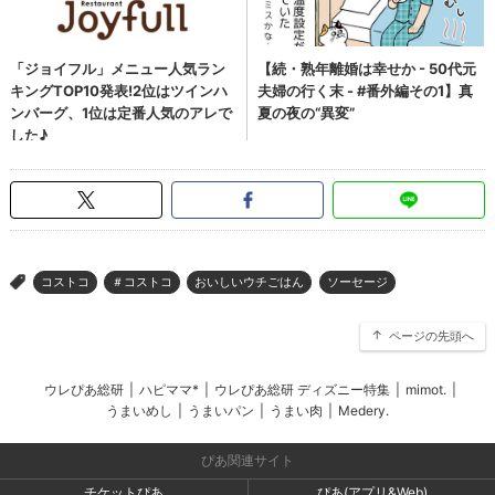
コストコ
＃コストコ
おいしいウチごはん
ソーセージ
>
ページの先頭へ
ウレぴあ総研
|
ハピママ*
|
ウレぴあ総研 ディズニー特集
|
mimot.
|
うまいめし
|
うまいパン
|
うまい肉
|
Medery.
ぴあ関連サイト
チケットぴあ
ぴあ(アプリ&Web)