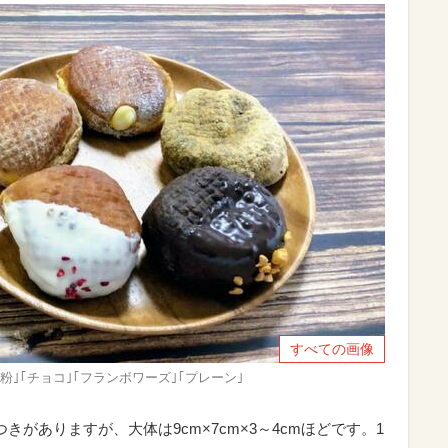
すべての画像
粉｣｢チョコ｣｢フランボワーズ｣｢プレーン｣
がありますが、大体は9cm×7cm×3～4cmほどです。1