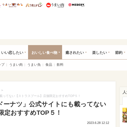
総研 ディズニー特集
mimot.
うまいめし
うまいパン
うまい肉
Medery.
ot.(ミモット)
いい恋したい
おいしい食べ物
癒されたい
楽したい
節約
ップ
うまい肉
うまい魚
食品
飲料
>
人
載ってない【ストラスブール】店舗限定おすすめTOP５！
ドーナツ」公式サイトにも載ってない
1
限定おすすめTOP５！
2023.6.28 12:12