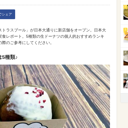
2
kでシェア
ストラスブール」が日本大通りに新店舗をオープン。日本大
3
実食レポート。5種類の生ドーナツの個人的おすすめランキ
の際のご参考にしてください。
4
5種類♪
5