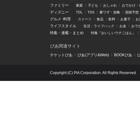
ファミリー
家庭
子ども
おしゃれ
おでかけ・
ディズニー
TDL
TDS
裏ワザ・攻略
混雑予想
グルメ･料理
スイーツ
食品
飲料
お菓子
お
ライフスタイル
生活・ライフハック
お金
おで
特集
・
連載
・
まとめ
特集『おいしいウチごはん』
ぴあ関連サイト
チケットぴあ
ぴあ(アプリ&Web)
BOOKぴあ
Copyright (C) PIA Corporation. All Rights Reserved.