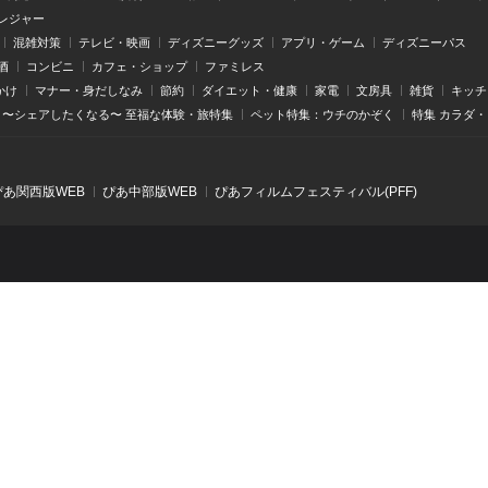
レジャー
混雑対策
テレビ・映画
ディズニーグッズ
アプリ・ゲーム
ディズニーパス
酒
コンビニ
カフェ・ショップ
ファミレス
かけ
マナー・身だしなみ
節約
ダイエット・健康
家電
文房具
雑貨
キッチ
〜シェアしたくなる〜 至福な体験・旅特集
ペット特集：ウチのかぞく
特集 カラダ
ぴあ関⻄版WEB
ぴあ中部版WEB
ぴあフィルムフェスティバル(PFF)