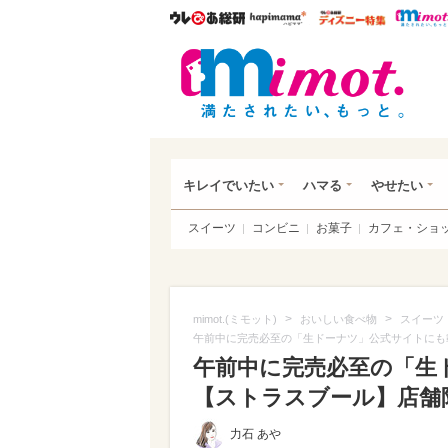
ウレぴあ総研
ハピママ*
ウレぴあ
mim
キレイでいたい
ハマる
やせたい
スイーツ
コンビニ
お菓子
カフェ・ショ
>
>
mimot.(ミモット)
おいしい食べ物
スイーツ
午前中に完売必至の「生ドーナツ」公式サイトにも
午前中に完売必至の「生
【ストラスブール】店舗
力石 あや