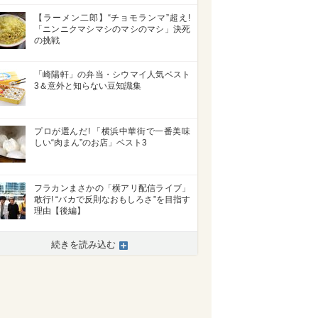
【ラーメン二郎】“チョモランマ”超え!
「ニンニクマシマシのマシのマシ」決死
の挑戦
「崎陽軒」の弁当・シウマイ人気ベスト
3＆意外と知らない豆知識集
プロが選んだ! 「横浜中華街で一番美味
しい“肉まん”のお店」ベスト3
フラカンまさかの「横アリ配信ライブ」
敢行! “バカで反則なおもしろさ”を目指す
理由【後編】
続きを読み込む