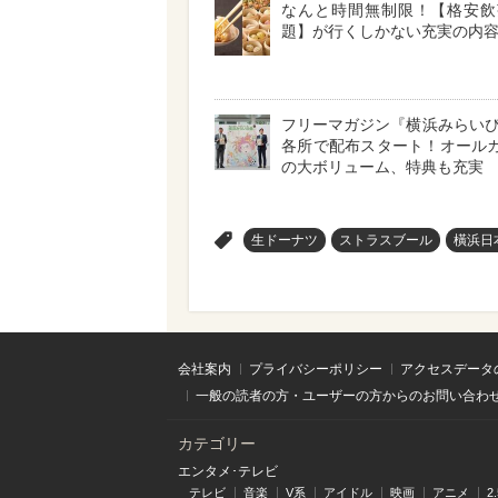
なんと時間無制限！【格安飲
題】が行くしかない充実の内容
フリーマガジン『横浜みらい
各所で配布スタート！オールカ
の大ボリューム、特典も充実
>
生ドーナツ
ストラスブール
橫浜日
会社案内
プライバシーポリシー
アクセスデータ
一般の読者の方・ユーザーの方からのお問い合わ
カテゴリー
エンタメ･テレビ
テレビ
音楽
V系
アイドル
映画
アニメ
2