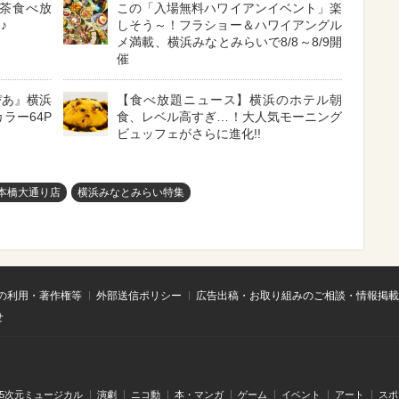
茶食べ放
この「入場無料ハワイアンイベント」楽
♪
しそう～！フラショー＆ハワイアングル
メ満載、横浜みなとみらいで8/8～8/9開
催
ぴあ』横浜
【食べ放題ニュース】横浜のホテル朝
ラー64P
食、レベル高すぎ…！大人気モーニング
ビュッフェがさらに進化!!
本橋大通り店
横浜みなとみらい特集
の利用・著作権等
外部送信ポリシー
広告出稿・お取り組みのご相談・情報掲載
せ
.5次元ミュージカル
演劇
ニコ動
本・マンガ
ゲーム
イベント
アート
スポ