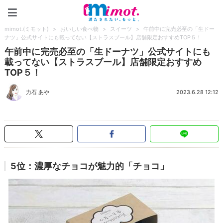
mimot.(ミモット)
mimot.(ミモット)
>
おいしい食べ物
>
スイーツ
>
午前中に完売必至の「生ドー
ナツ」公式サイトにも載ってない【ストラスブール】店舗限定おすすめTOP５！
午前中に完売必至の「生ドーナツ」公式サイトにも
載ってない【ストラスブール】店舗限定おすすめ
TOP５！
力石 あや
2023.6.28 12:12
5位：濃厚なチョコが魅力的「チョコ」