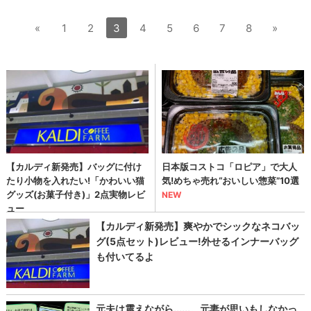
«
1
2
3
4
5
6
7
8
»