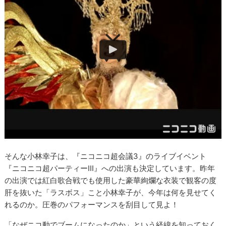
そんな小林幸子は、『ニコニコ超会議3』のライブイベント
『ニコニコ超パーティーIII』への出演も決定しています。昨年
の出演では紅白歌合戦でも使用した豪華絢爛な衣装で観客の度
肝を抜いた「ラスボス」こと小林幸子が、今年は何を見せてく
れるのか。圧巻のパフォーマンスを刮目して見よ！
「なぜニコ動でブームになったのか」という経緯を知っておく