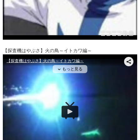
【探査機はやぶさ】火の鳥～イトカワ編～