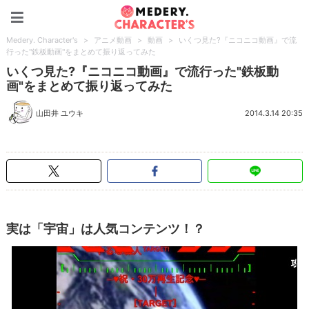
Medery. Character's
Medery. Character's
>
アニメ動画
>
動画
>
いくつ見た?『ニコニコ動画』で流
行った"鉄板動画"をまとめて振り返ってみた
いくつ見た?『ニコニコ動画』で流行った"鉄板動
画"をまとめて振り返ってみた
山田井 ユウキ
2014.3.14 20:35
実は「宇宙」は人気コンテンツ！？