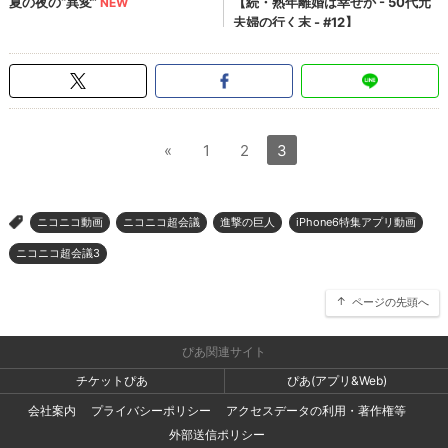
«
1
2
3
ニコニコ動画
ニコニコ超会議
進撃の巨人
iPhone6特集アプリ動画
>
ニコニコ超会議3
ページの先頭へ
ぴあ関連サイト
チケットぴあ
ぴあ(アプリ&Web)
会社案内
プライバシーポリシー
アクセスデータの利用・著作権等
外部送信ポリシー