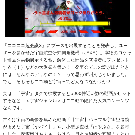
『ニコニコ超会議3』にブースを出展することを発表し、ユー
ザーを驚かせた宇宙航空研究開発機構（JAXA）。本物のロケッ
ト部品を実物展示する他、解体した部品を来場者にプレゼント
する（！）などの大盤振る舞い！ 発表会でこの話が出たとき
には、そんなのアリなの！？ って思わず叫んじゃいました。
でも、そもそもニコ動と宇宙ってどんなつながりが？
実は、「宇宙」タグで検索すると5000件近い数の動画がヒット
するなど、＜宇宙ジャンル＞はニコ動の隠れた人気コンテンツ
なんです。
古くは宇宙の画像を集めた動画「【宇宙】ハッブル宇宙望遠鏡
が捉えた宇宙【ヤバイ】」や、小型探査機「はやぶさ」を題材
にした「探査機はやぶさにおける、日本技術者の変態力」とい