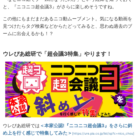
と、『ニコニコ超会議3』がさらに楽しめそうですね。
この他にもまだまだあるニコ動ムーブメント。気になる動画を
見つけたらタグ検索などからたどってみると、思わぬ過去のブ
ームに出会えるかも！？
ウレぴあ総研で「超会議3特集」やります！
ウレぴあ総研では
＜本家公認!『ニコニコ超会議3』をさらに斜
め上を行く感じで特集してみた＞
[https://ure.pia.co.jp/list/sp?c=nico_chou]