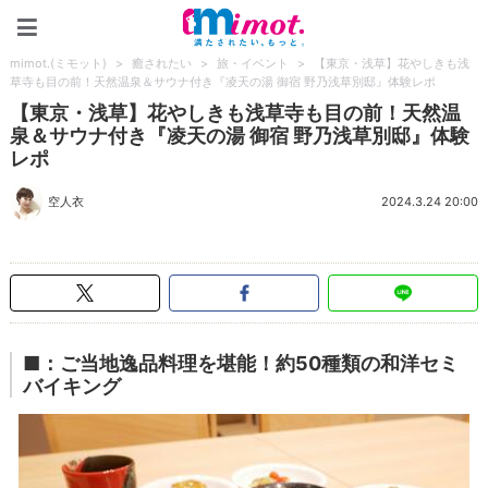
mimot.(ミモット)
mimot.(ミモット)
>
癒されたい
>
旅・イベント
>
【東京・浅草】花やしきも浅
草寺も目の前！天然温泉＆サウナ付き『凌天の湯 御宿 野乃浅草別邸』体験レポ
【東京・浅草】花やしきも浅草寺も目の前！天然温
泉＆サウナ付き『凌天の湯 御宿 野乃浅草別邸』体験
レポ
空人衣
2024.3.24 20:00
■：ご当地逸品料理を堪能！約50種類の和洋セミ
バイキング