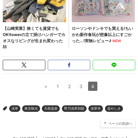
«
1
2
3
4
浅草
東京観光
天然温泉
野乃浅草別邸
浅草寺
花やしき
>
ページの先頭へ