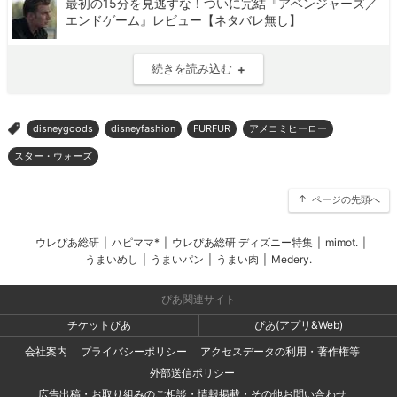
最初の15分を見逃すな！ついに完結『アベンジャーズ／
エンドゲーム』レビュー【ネタバレ無し】
続きを読み込む
disneygoods
disneyfashion
FURFUR
アメコミヒーロー
>
スター・ウォーズ
ページの先頭へ
ウレぴあ総研
|
ハピママ*
|
ウレぴあ総研 ディズニー特集
|
mimot.
|
うまいめし
|
うまいパン
|
うまい肉
|
Medery.
ぴあ関連サイト
チケットぴあ
ぴあ(アプリ&Web)
会社案内
プライバシーポリシー
アクセスデータの利用・著作権等
外部送信ポリシー
広告出稿・お取り組みのご相談・情報掲載・その他お問い合わせ