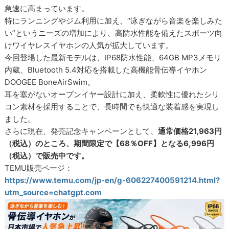
急速に高まっています。
特にランニングやジム利用に加え、“泳ぎながら音楽を楽しみた
い”というニーズの増加により、高防水性能を備えたスポーツ向
けワイヤレスイヤホンの人気が拡大しています。
今回登場した最新モデルは、IP68防水性能、64GB MP3メモリ
内蔵、Bluetooth 5.4対応を搭載した高機能骨伝導イヤホン
DOOGEE BoneAirSwim。
耳を塞がないオープンイヤー設計に加え、柔軟性に優れたシリ
コン素材を採用することで、長時間でも快適な装着感を実現し
ました。
さらに現在、発売記念キャンペーンとして、
通常価格21,963円
（税込）のところ、期間限定で【68％OFF】となる6,996円
（税込）で販売中です。
TEMU販売ページ：
https://www.temu.com/jp-en/g-606227400591214.html?
utm_source=chatgpt.com