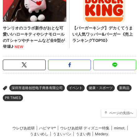
深圳市道格创想电子商务有限公司
イベント
健康・スポーツ
新商品
>
PR TIMES
ページの先頭へ
ウレぴあ総研
|
ハピママ*
|
ウレぴあ総研 ディズニー特集
|
mimot.
|
うまいめし
|
うまいパン
|
うまい肉
|
Medery.