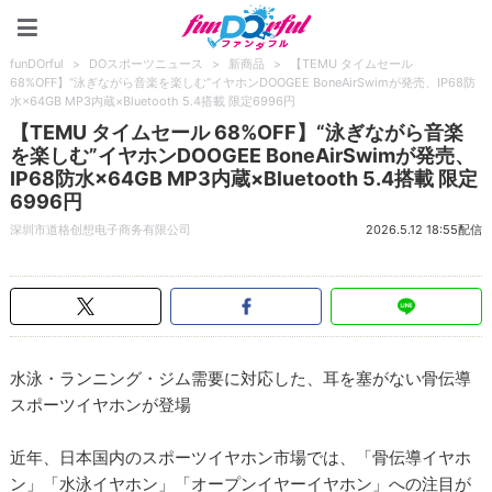
funDOrful
funDOrful
>
DOスポーツニュース
>
新商品
>
【TEMU タイムセール
68%OFF】“泳ぎながら音楽を楽しむ”イヤホンDOOGEE BoneAirSwimが発売、IP68防
水×64GB MP3内蔵×Bluetooth 5.4搭載 限定6996円
【TEMU タイムセール 68%OFF】“泳ぎながら音楽
を楽しむ”イヤホンDOOGEE BoneAirSwimが発売、
IP68防水×64GB MP3内蔵×Bluetooth 5.4搭載 限定
6996円
深圳市道格创想电子商务有限公司
2026.5.12 18:55配信
水泳・ランニング・ジム需要に対応した、耳を塞がない骨伝導
スポーツイヤホンが登場
近年、日本国内のスポーツイヤホン市場では、「骨伝導イヤホ
ン」「水泳イヤホン」「オープンイヤーイヤホン」への注目が