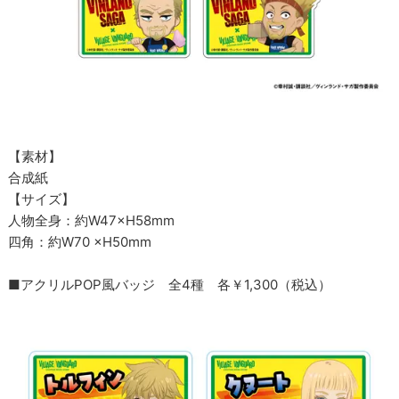
【素材】
合成紙
【サイズ】
人物全身：約W47×H58mm
四角：約W70 ×H50mm
■アクリルPOP風バッジ 全4種 各￥1,300（税込）