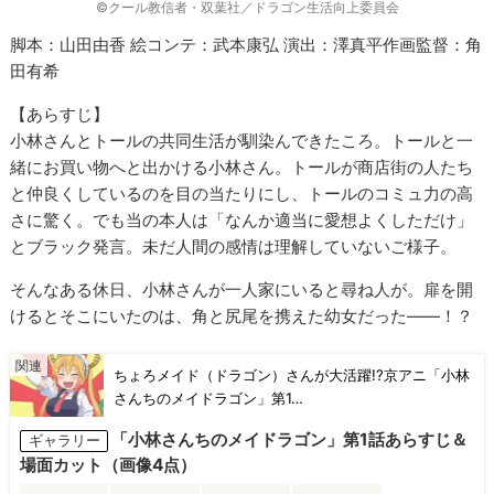
©クール教信者・双葉社／ドラゴン生活向上委員会
脚本：山田由香 絵コンテ：武本康弘 演出：澤真平作画監督：角
田有希
【あらすじ】
小林さんとトールの共同生活が馴染んできたころ。トールと一
緒にお買い物へと出かける小林さん。トールが商店街の人たち
と仲良くしているのを目の当たりにし、トールのコミュ力の高
さに驚く。でも当の本人は「なんか適当に愛想よくしただけ」
とブラック発言。未だ人間の感情は理解していないご様子。
そんなある休日、小林さんが一人家にいると尋ね人が。扉を開
けるとそこにいたのは、角と尻尾を携えた幼女だった――！？
ちょろメイド（ドラゴン）さんが大活躍!?京アニ「小林
さんちのメイドラゴン」第1…
「小林さんちのメイドラゴン」第1話あらすじ＆
ギャラリー
場面カット（画像4点）