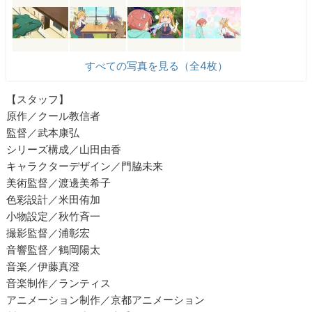
すべての写真を見る（全4枚）
【スタッフ】
原作／クール教信者
監督／武本康弘
シリーズ構成／山田由香
キャラクターデザイン／門脇未来
美術監督／渡邊美希子
色彩設計／米田侑加
小物設定／秋竹斉一
撮影監督／浦彰宏
音響監督／鶴岡陽太
音楽／伊藤真澄
音楽制作／ランティス
アニメーション制作／京都アニメーション