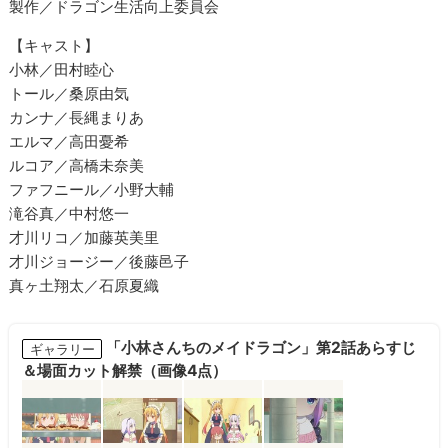
製作／ドラゴン生活向上委員会
【キャスト】
小林／田村睦心
トール／桑原由気
カンナ／長縄まりあ
エルマ／高田憂希
ルコア／高橋未奈美
ファフニール／小野大輔
滝谷真／中村悠一
才川リコ／加藤英美里
才川ジョージー／後藤邑子
真ヶ土翔太／石原夏織
「小林さんちのメイドラゴン」第2話あらすじ
ギャラリー
＆場面カット解禁（画像4点）