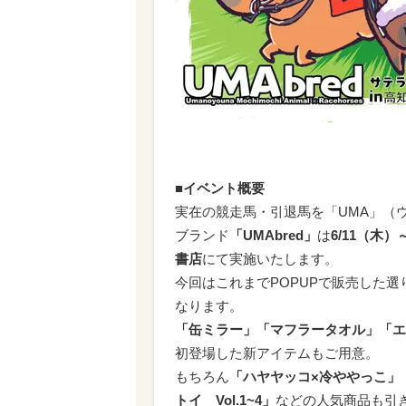
■イベント概要
実在の競走馬・引退馬を「UMA」（
ブランド
「UMAbred」
は
6/11（木）
書店
にて実施いたします。
今回はこれまでPOPUPで販売した選
なります。
「缶ミラー」「マフラータオル」「エ
初登場した新アイテムもご用意。
もちろん
「ハヤヤッコ×冷ややっこ」「
トイ Vol.1~4」
などの人気商品も引