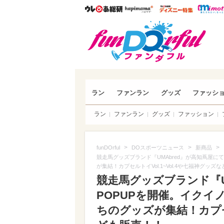
ウレぴあ総研
ハピママ*
ウレぴあ
funDO
ラン
ファンラン
グッズ
ファッシ
ラン
ファンラン
グッズ
ファッション
>
>
>
funDOrful
DOスポーツニュース
新商品
競走馬グッズブランド『UMAbred』が高知蔦屋
が集結！カプセルトイVol.1~Vol.4や七福神グッズ
競走馬グッズブランド『U
POPUPを開催。イク
ちのグッズが集結！カプセル