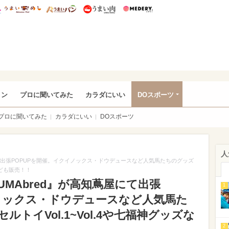
総研 ディズニー特集
mimot.
うまいめし
うまいパン
うまい肉
Medery.
rful
ョン
プロに聞いてみた
カラダにいい
DOスポーツ
プロに聞いてみた
カラダにいい
DOスポーツ
人
にて出張POPUPを開催。イクイノックス・ドウデュースなど人気馬たちのグッズ
なども販売！！
MAbred』が高知蔦屋にて出張
1
イノックス・ドウデュースなど人気馬た
トイVol.1~Vol.4や七福神グッズな
2