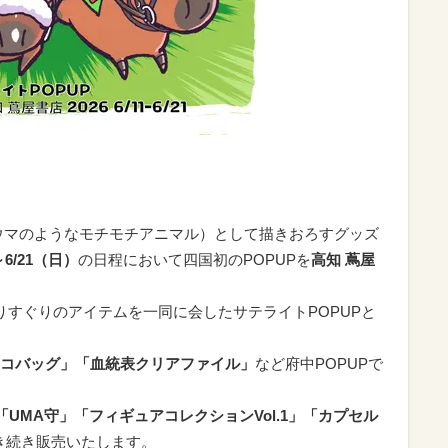
ウマのようなモチモチアニマル）として描きおろすグッズ
～6/21（日）
の日程において四国初のPOPUPを
高知 蔦屋
りすぐりのアイテムを一同に会したサテライトPOPUPと
コバッグ」「血統表クリアファイル」
など府中POPUPで
UMA守」「フィギュアコレクションVol.1」「カプセル
き続き販売いたします。