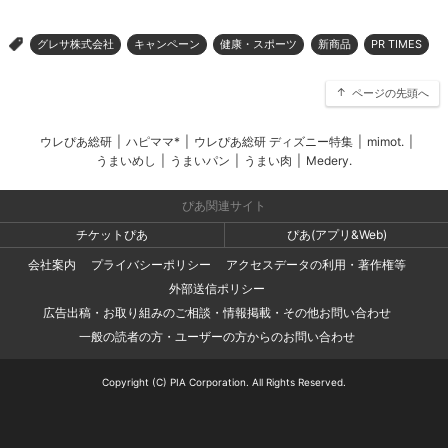
グレサ株式会社
キャンペーン
健康・スポーツ
新商品
PR TIMES
>
ページの先頭へ
ウレぴあ総研
|
ハピママ*
|
ウレぴあ総研 ディズニー特集
|
mimot.
|
うまいめし
|
うまいパン
|
うまい肉
|
Medery.
ぴあ関連サイト
チケットぴあ
ぴあ(アプリ&Web)
会社案内
プライバシーポリシー
アクセスデータの利用・著作権等
外部送信ポリシー
広告出稿・お取り組みのご相談・情報掲載・その他お問い合わせ
一般の読者の方・ユーザーの方からのお問い合わせ
Copyright (C) PIA Corporation. All Rights Reserved.