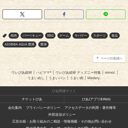
焼肉
バーベキュー
BBQ
ゲーム
サバゲー
スポーツ
食品
>
ASOBIBA AQUA 豊洲
豊洲
ページの先頭へ
ウレぴあ総研
|
ハピママ*
|
ウレぴあ総研 ディズニー特集
|
mimot.
|
うまいめし
|
うまいパン
|
うまい肉
|
Medery.
ぴあ関連サイト
チケットぴあ
ぴあ(アプリ&Web)
会社案内
プライバシーポリシー
アクセスデータの利用・著作権等
外部送信ポリシー
広告出稿・お取り組みのご相談・情報掲載・その他お問い合わせ