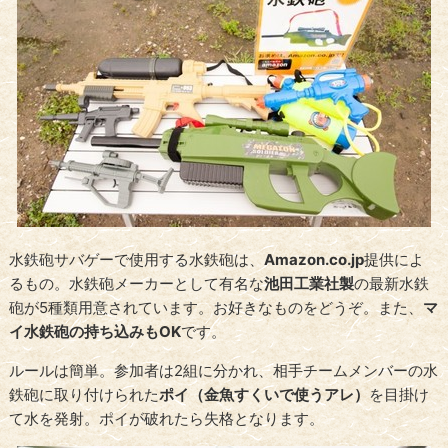
水鉄砲サバゲーで使用する水鉄砲は、
Amazon.co.jp
提供によ
るもの。水鉄砲メーカーとして有名な
池田工業社製
の最新水鉄
砲が5種類用意されています。お好きなものをどうぞ。また、
マ
イ水鉄砲の持ち込みもOK
です。
ルールは簡単。参加者は2組に分かれ、相手チームメンバーの水
鉄砲に取り付けられた
ポイ（金魚すくいで使うアレ）
を目掛け
て水を発射。ポイが破れたら失格となります。