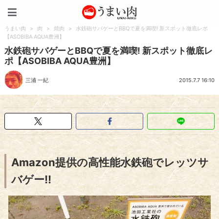
うまい肉
うまい肉
>
肉
>
焼肉
>
水鉄砲サバゲーとBBQで夏を満喫! 新スポット徹底レポ
【ASOBIBA AQUA豊洲】
水鉄砲サバゲーとBBQで夏を満喫! 新スポット徹底レ
ポ【ASOBIBA AQUA豊洲】
三浦 一紀
2015.7.7 16:10
Amazon提供の高性能水鉄砲でレッツサ
バゲー!!