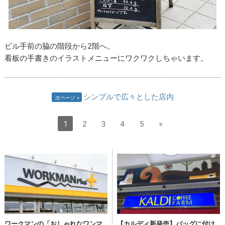
ビル手前の脇の階段から2階へ。
看板の手書きのイラストメニューにワクワクしちゃいます。
シンプルで広々とした店内
次ページ
1
2
3
4
5
»