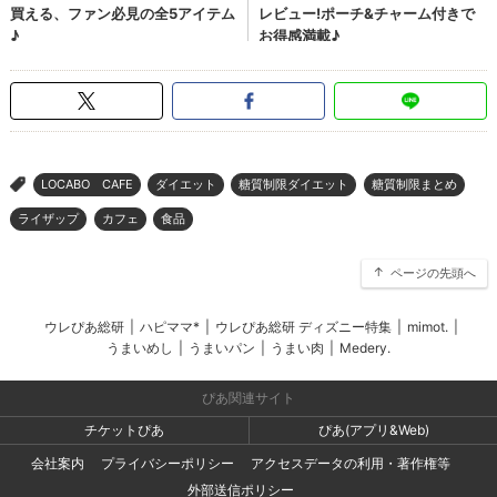
LOCABO CAFE
ダイエット
糖質制限ダイエット
糖質制限まとめ
>
ライザップ
カフェ
食品
ページの先頭へ
ウレぴあ総研
|
ハピママ*
|
ウレぴあ総研 ディズニー特集
|
mimot.
|
うまいめし
|
うまいパン
|
うまい肉
|
Medery.
ぴあ関連サイト
チケットぴあ
ぴあ(アプリ&Web)
会社案内
プライバシーポリシー
アクセスデータの利用・著作権等
外部送信ポリシー