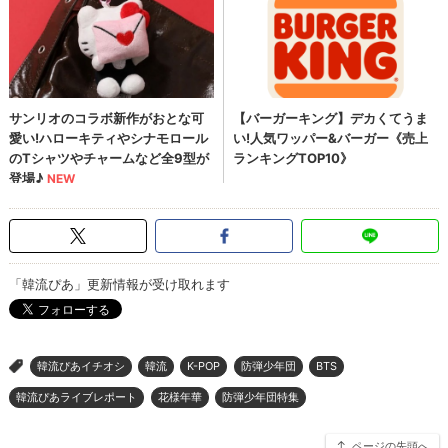
「韓流ぴあ」更新情報が受け取れます
韓流ぴあイチオシ
韓流
K-POP
防弾少年団
BTS
>
韓流ぴあライブレポート
花様年華
防弾少年団特集
ページの先頭へ