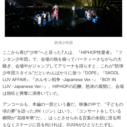
防弾少年団
ここから再び“少年”へと戻った7人は、『HIPHOP性愛者』『フ
ンタン少年団』で、会場の熱を煽ってパーティーさながらの大
騒ぎ。会場中がジャンプしてアリーナを揺らすと、これが“防弾
少年団スタイル”だといわんばかりに放つ『DOPE』『SKOOL
LUV AFFAIR』『ホルモン戦争 -Japanese Ver.-』『BOY IN
LUV -Japanese Ver.-』。HIPHOPの応酬、怒涛の展開に、会場
は熱狂と興奮に渦巻いていた。
アンコールも、本編の一部という趣だ。映像の中で、“子どもの
頃の夢”を語ったJIN（ジン）はいう。「コンサートをしている
瞬間が“花様年華”だ」。はっとさせられる言葉の余韻に浸る間
もなくステージに目を向ければ、SUGAがひとりたたずむ。