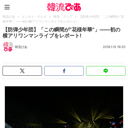
韓流ぴあ
韓流ぴあ
>
エンタメ・テレビ
>
韓流・アジア
>
【防弾少年団】「この瞬間が“花
様年華”」――初の横アリワンマンライブをレポート!
【防弾少年団】「この瞬間が“花様年華”」――初の
横アリワンマンライブをレポート!
韓流ぴあ
2016.1.15 19:20