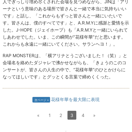
人でぎっしり埋め尽くされた会場を見つめながら、JINは「アリ
ーナという意味のある場所で皆さんと一緒で本当に気持ちいい
です」と話し、「これからもずっと皆さんと一緒にいたいで
す。皆さんは、僕のすべてです」と、A.R.M.Yに感謝と愛情を示
した。J-HOPE（ジェイホープ）も「A.R.M.Yと一緒にいられて
しあわせでした。いま、この瞬間が“花様年華”だと思います。
これからも永遠に一緒にいてください。サランヘヨ！」。
RAP MONSTERは、「横アリナとうございました！（笑）」と
会場名を絡めたダジャレで沸かせながらも、「きょうのこのコ
ンサートが、皆さんの人生の中で、“花様年華”のひとかけらに
なってほしいです」とグッとくる言葉で締めくくった。
花様年華を最大限に表現
次ページ
«
1
2
3
4
»