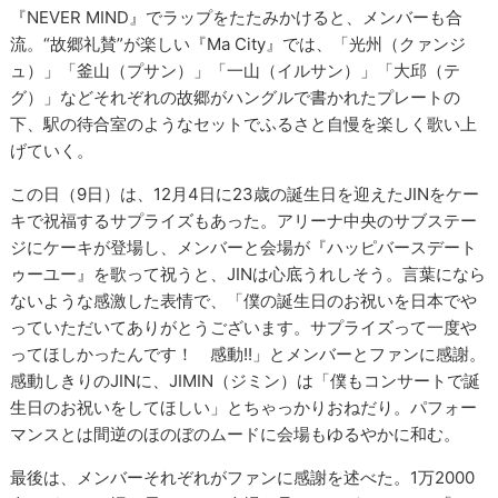
『NEVER MIND』でラップをたたみかけると、メンバーも合
流。“故郷礼賛”が楽しい『Ma City』では、「光州（クァンジ
ュ）」「釜山（プサン）」「一山（イルサン）」「大邱（テ
グ）」などそれぞれの故郷がハングルで書かれたプレートの
下、駅の待合室のようなセットでふるさと自慢を楽しく歌い上
げていく。
この日（9日）は、12月4日に23歳の誕生日を迎えたJINをケー
キで祝福するサプライズもあった。アリーナ中央のサブステー
ジにケーキが登場し、メンバーと会場が『ハッピバースデート
ゥーユー』を歌って祝うと、JINは心底うれしそう。言葉になら
ないような感激した表情で、「僕の誕生日のお祝いを日本でや
っていただいてありがとうございます。サプライズって一度や
ってほしかったんです！ 感動!!」とメンバーとファンに感謝。
感動しきりのJINに、JIMIN（ジミン）は「僕もコンサートで誕
生日のお祝いをしてほしい」とちゃっかりおねだり。パフォー
マンスとは間逆のほのぼのムードに会場もゆるやかに和む。
最後は、メンバーそれぞれがファンに感謝を述べた。1万2000