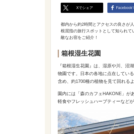
Xでシェア
Faceboo
都内から約2時間とアクセスの良さが
根屈指の旅行スポットとして知られて
敵なお宿をご紹介！
箱根湿生花園
『箱根湿生花園』は、湿原や川、沼湖
物園です。日本の各地に点在している
含め、約
1700
種の植物を見て回れる
園内には「森のカフェ
HAKONE
」が
軽食やフレッシュハーブティーなどが