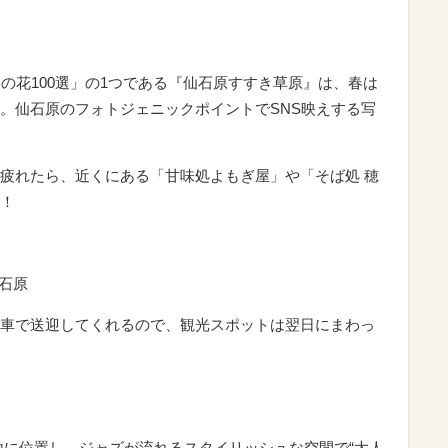
わの花
100
選」の
1
つである『仙石原すすき草原』は、春は
。仙石原のフォトジェニックポイントでSNS映えする写
疲れたら、近くにある「甘味処よもぎ屋」や「そば処 穂
！
石原
車で送迎してくれるので、観光スポットは翌日にまわっ
地に位置し、ジャズが流れるスタイリッシュな空間で“大人