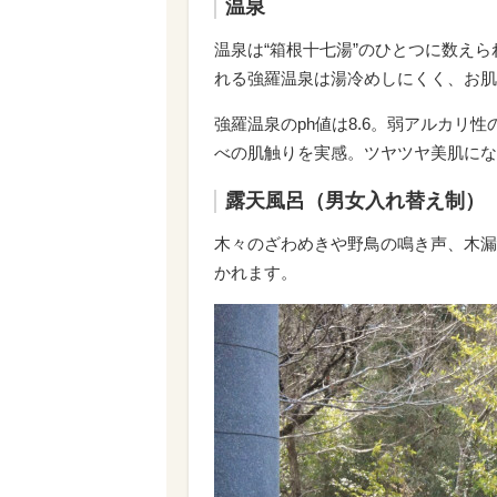
温泉
温泉は“箱根十七湯”のひとつに数え
れる強羅温泉は湯冷めしにくく、お肌
強羅温泉のph
値は
8.6。
弱アルカリ性
べの肌触りを実感。ツヤツヤ美肌にな
露天風呂（男女入れ替え制）
木々のざわめきや野鳥の鳴き声、木漏
かれます。