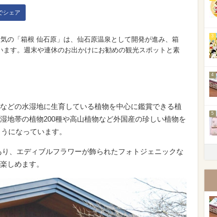
kでシェア
3
人気の「箱根 仙石原」は、仙石原温泉として開発が進み、箱
います。週末や連休のお出かけにお勧めの観光スポットと素
4
などの水湿地に生育している植物を中心に鑑賞できる植
5
湿地帯の植物
200
種や高山植物など外国産の珍しい植物を
ようになっています。
あり、エディブルフラワーが飾られたフォトジェニックな
楽しめます。