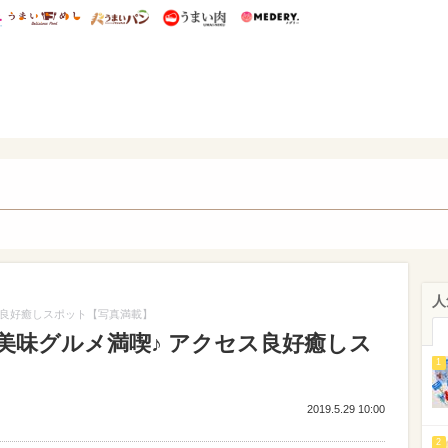
総研 ディズニー特集
mimot.
うまいめし
うまいパン
うまい肉
Medery.
ot.(ミモット)
人
ス良好癒しスポット【写真満載】
美味グルメ満喫♪ アクセス良好癒しス
1
2019.5.29 10:00
2