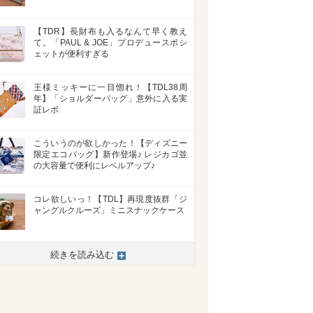
【TDR】長財布も入るなんて早く教え
て。「PAUL & JOE」プロデュースポシ
ェットが便利すぎる
王様ミッキーに一目惚れ！【TDL38周
年】「ショルダーバッグ」意外に入る実
証レポ
こういうのが欲しかった！【ディズニー
限定エコバッグ】新作登場♪ レジカゴ並
の大容量で便利にレベルアップ♪
コレ欲しいっ！【TDL】再現度抜群「ジ
ャングルクルーズ」ミニスナックケース
続きを読み込む