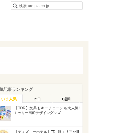
気記事ランキング
いま人気
昨日
1週間
【TDR】文具もキーチェーンも大人気!
ミッキー風船デザイングッズ
【ディズニーホテル】TDL新エリアや世