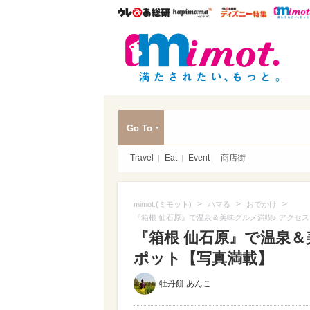
ウレぴあ総研
ハピママ*
ウレぴあ
mim
Go To
Travel
Eat
Event
商店街
>
>
>
mimot.(ミモット)
ハマる
おでかけ
『箱根 仙石原』で温泉＆美味グルメ満喫♪ アクセ
『箱根 仙石原』で温泉＆
ポット【写真満載】
牡丹餅 あんこ