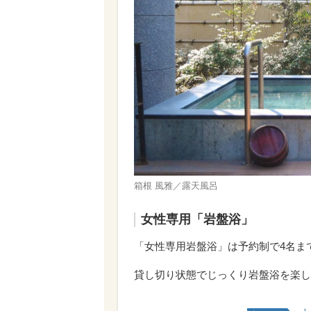
箱根 風雅／露天風呂
女性専用「岩盤浴」
「女性専用岩盤浴」は予約制で4名まで利
貸し切り状態でじっくり岩盤浴を楽し