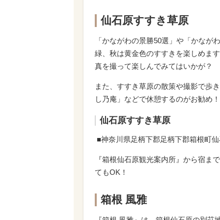
仙石原すすき草原
「かながわの景勝
50
選」や「かなが
緑、秋は黄金色のすすきを楽しめます
真を撮って楽しんでみてはいかが？
また、すすき草原の散策や撮影で歩き
し乃庵」などで休憩するのがお勧め！
仙石原すすき草原
■神奈川県足柄下郡足柄下郡箱根町仙
『箱根仙石原観光案内所』から宿まで
ても
OK
！
箱根 風雅
『箱根 風雅』は、箱根仙石原の別荘