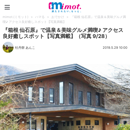
mimot.(ミモット)
mimot.(ミモット)
>
ハマる
>
おでかけ
>
『箱根 仙石原』で温泉＆美味グルメ満
喫♪ アクセス良好癒しスポット【写真満載】
『箱根 仙石原』で温泉＆美味グルメ満喫♪ アクセス
良好癒しスポット【写真満載】（写真 9/28）
牡丹餅 あんこ
2019.5.29 10:00