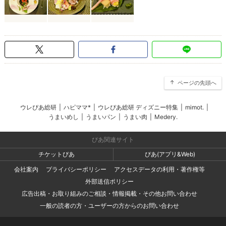
ページの先頭へ
ウレぴあ総研
|
ハピママ*
|
ウレぴあ総研 ディズニー特集
|
mimot.
|
うまいめし
|
うまいパン
|
うまい肉
|
Medery.
ぴあ関連サイト
チケットぴあ
ぴあ(アプリ&Web)
会社案内
プライバシーポリシー
アクセスデータの利用・著作権等
外部送信ポリシー
広告出稿・お取り組みのご相談・情報掲載・その他お問い合わせ
一般の読者の方・ユーザーの方からのお問い合わせ