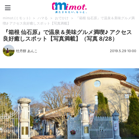
mimot.(ミモット)
mimot.(ミモット)
>
ハマる
>
おでかけ
>
『箱根 仙石原』で温泉＆美味グルメ満
喫♪ アクセス良好癒しスポット【写真満載】
『箱根 仙石原』で温泉＆美味グルメ満喫♪ アクセス
良好癒しスポット【写真満載】（写真 8/28）
牡丹餅 あんこ
2019.5.29 10:00