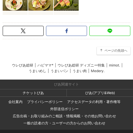
ページの先頭へ
ウレぴあ総研
|
ハピママ*
|
ウレぴあ総研 ディズニー特集
|
mimot.
|
うまいめし
|
うまいパン
|
うまい肉
|
Medery.
ぴあ関連サイト
チケットぴあ
ぴあ(アプリ&Web)
会社案内
プライバシーポリシー
アクセスデータの利用・著作権等
外部送信ポリシー
広告出稿・お取り組みのご相談・情報掲載・その他お問い合わせ
一般の読者の方・ユーザーの方からのお問い合わせ