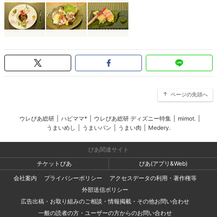
ページの先頭へ
ウレぴあ総研
|
ハピママ*
|
ウレぴあ総研 ディズニー特集
|
mimot.
|
うまいめし
|
うまいパン
|
うまい肉
|
Medery.
ぴあ関連サイト
チケットぴあ
ぴあ(アプリ&Web)
会社案内
プライバシーポリシー
アクセスデータの利用・著作権等
外部送信ポリシー
広告出稿・お取り組みのご相談・情報掲載・その他お問い合わせ
一般の読者の方・ユーザーの方からのお問い合わせ