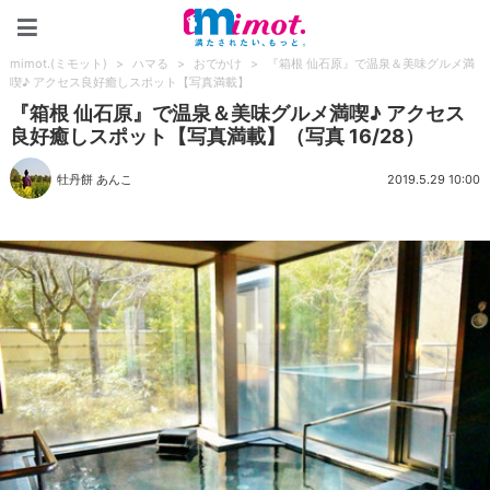
mimot.(ミモット)
mimot.(ミモット)
>
ハマる
>
おでかけ
>
『箱根 仙石原』で温泉＆美味グルメ満
喫♪ アクセス良好癒しスポット【写真満載】
『箱根 仙石原』で温泉＆美味グルメ満喫♪ アクセス
良好癒しスポット【写真満載】（写真 16/28）
牡丹餅 あんこ
2019.5.29 10:00