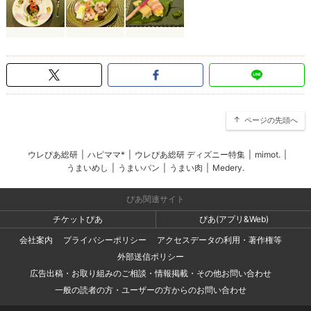
ページの先頭へ
ウレぴあ総研
|
ハピママ*
|
ウレぴあ総研 ディズニー特集
|
mimot.
|
うまいめし
|
うまいパン
|
うまい肉
|
Medery.
ぴあ関連サイト
チケットぴあ
ぴあ(アプリ&Web)
会社案内
プライバシーポリシー
アクセスデータの利用・著作権等
外部送信ポリシー
広告出稿・お取り組みのご相談・情報掲載・その他お問い合わせ
一般の読者の方・ユーザーの方からのお問い合わせ