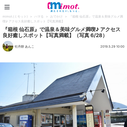
mimot.(ミモット)
mimot.(ミモット)
>
ハマる
>
おでかけ
>
『箱根 仙石原』で温泉＆美味グルメ満
喫♪ アクセス良好癒しスポット【写真満載】
『箱根 仙石原』で温泉＆美味グルメ満喫♪ アクセス
良好癒しスポット【写真満載】（写真 6/28）
牡丹餅 あんこ
2019.5.29 10:00