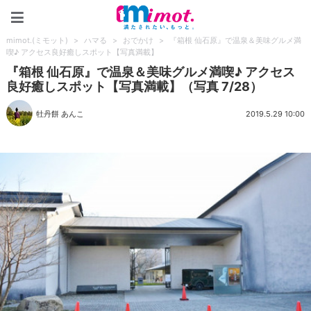
mimot.(ミモット)
mimot.(ミモット)
>
ハマる
>
おでかけ
>
『箱根 仙石原』で温泉＆美味グルメ満
喫♪ アクセス良好癒しスポット【写真満載】
『箱根 仙石原』で温泉＆美味グルメ満喫♪ アクセス
良好癒しスポット【写真満載】（写真 7/28）
牡丹餅 あんこ
2019.5.29 10:00