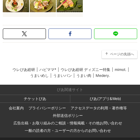
ページの先頭へ
ウレぴあ総研
|
ハピママ*
|
ウレぴあ総研 ディズニー特集
|
mimot.
|
うまいめし
|
うまいパン
|
うまい肉
|
Medery.
ぴあ関連サイト
チケットぴあ
ぴあ(アプリ&Web)
会社案内
プライバシーポリシー
アクセスデータの利用・著作権等
外部送信ポリシー
広告出稿・お取り組みのご相談・情報掲載・その他お問い合わせ
一般の読者の方・ユーザーの方からのお問い合わせ