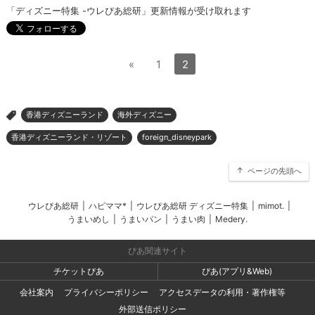
「ディズニー特集 -ウレぴあ総研」更新情報が受け取れます
«
1
2
香港ディズニーランド
海外ディズニー
>
香港ディズニーランド・リゾート
foreign_disneypark
ページの先頭へ
ウレぴあ総研
|
ハピママ*
|
ウレぴあ総研 ディズニー特集
|
mimot.
|
うまいめし
|
うまいパン
|
うまい肉
|
Medery.
ぴあ関連サイト
チケットぴあ
ぴあ(アプリ&Web)
会社案内
プライバシーポリシー
アクセスデータの利用・著作権等
外部送信ポリシー