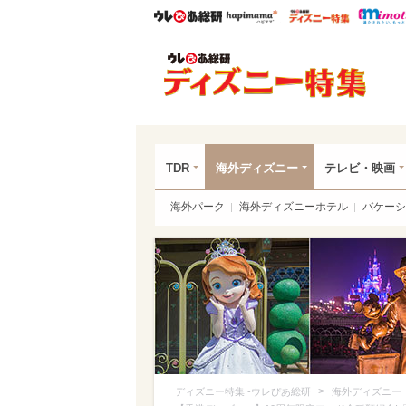
ウレぴあ総研
ハピママ*
ウレぴあ
ディ
TDR
海外ディズニー
テレビ・映画
海外パーク
海外ディズニーホテル
バケーシ
>
ディズニー特集 -ウレぴあ総研
海外ディズニー