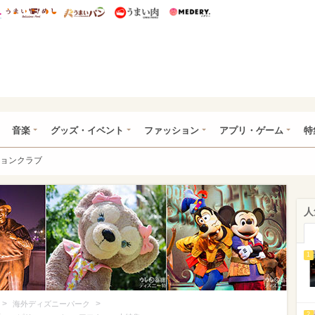
総研 ディズニー特集
mimot.
うまいめし
うまいパン
うまい肉
Medery.
ズニー特集 -ウレぴあ総研
音楽
グッズ・イベント
ファッション
アプリ・ゲーム
特
ョンクラブ
人
1
>
>
海外ディズニーパーク
2