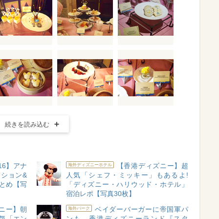
続きを読み込む
16】アナ
【香港ディズニー】超
海外ディズニーホテル
クション&
人気「シェフ・ミッキー」もあるよ!
とめ【写
「ディズニー・ハリウッド・ホテル」
宿泊レポ【写真30枚】
ニー】朝
ベイダーバーガーに帝国軍パ
海外パーク
人気「エン
ンも…香港ディズニーランド『スタ