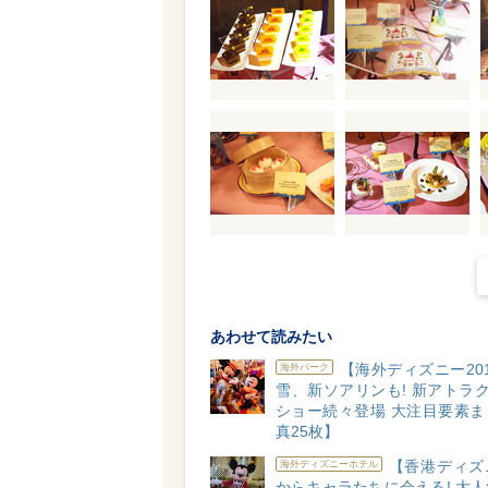
あわせて読みたい
【海外ディズニー20
海外パーク
雪、新ソアリンも! 新アトラ
ショー続々登場 大注目要素ま
真25枚】
【香港ディズ
海外ディズニーホテル
からキャラたちに会える! 大