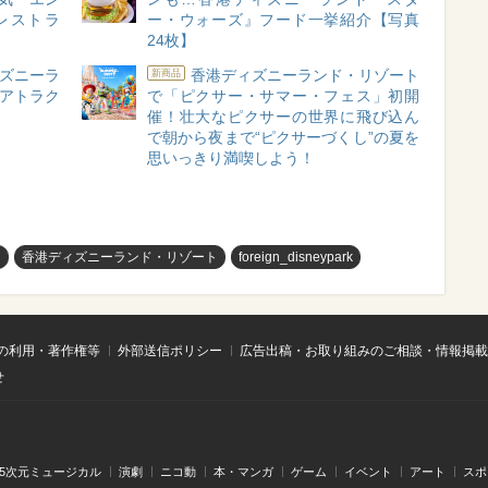
レストラ
ー・ウォーズ』フード一挙紹介【写真
24枚】
ズニーラ
香港ディズニーランド・リゾート
新商品
8アトラク
で「ピクサー・サマー・フェス」初開
催！壮大なピクサーの世界に飛び込ん
で朝から夜まで“ピクサーづくし”の夏を
思いっきり満喫しよう！
ー
香港ディズニーランド・リゾート
foreign_disneypark
の利用・著作権等
外部送信ポリシー
広告出稿・お取り組みのご相談・情報掲載
せ
.5次元ミュージカル
演劇
ニコ動
本・マンガ
ゲーム
イベント
アート
スポ