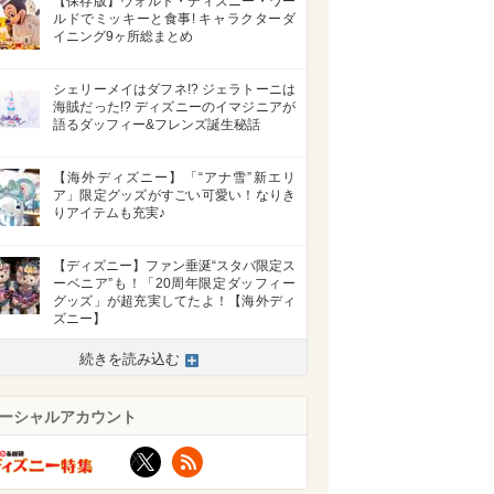
【保存版】ウォルト・ディズニー・ワー
ルドでミッキーと食事! キャラクターダ
イニング9ヶ所総まとめ
シェリーメイはダフネ!? ジェラトーニは
海賊だった!? ディズニーのイマジニアが
語るダッフィー&フレンズ誕生秘話
【海外ディズニー】「“アナ雪”新エリ
ア」限定グッズがすごい可愛い！なりき
りアイテムも充実♪
【ディズニー】ファン垂涎“スタバ限定ス
ーベニア”も！「20周年限定ダッフィー
グッズ」が超充実してたよ！【海外ディ
ズニー】
続きを読み込む
ーシャルアカウント
X
RSS