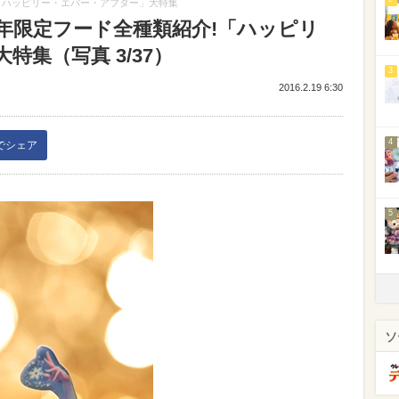
「ハッピリー・エバー・アフター」大特集
年限定フード全種類紹介!「ハッピリ
集（写真 3/37）
3
2016.2.19 6:30
4
kでシェア
5
ソ