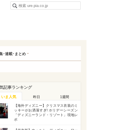
集･連載･まとめ
気記事ランキング
いま人気
昨日
1週間
【海外ディズニー】クリスマス衣装のミ
ッキーがお洒落すぎ! ホリデーシーズン
「ディズニーランド・リゾート」現地レ
ポ