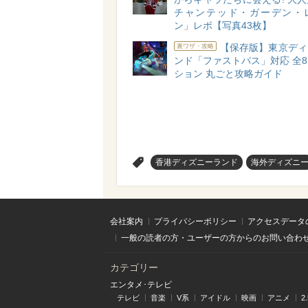
チャンテッド・ガーデン・
ン」レポ【写真43枚】
【保存版】東京ディ
裏ワザ・攻略
ンド「ファストパス」対応 全
ション 丸ごと攻略ガイド
>
香港ディズニーランド
海外ディズニ
会社案内
プライバシーポリシー
アクセスデータ
一般の読者の方・ユーザーの方からのお問い合わ
カテゴリー
エンタメ･テレビ
テレビ
音楽
V系
アイドル
映画
アニメ
2