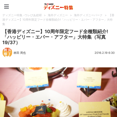
ディズニー特集 -ウレぴあ
ディズニー特集 -ウレぴあ総研
>
海外ディズニー
>
海外ディズニーパーク
>
【香
港ディズニー】10周年限定フード全種類紹介!「ハッピリー・エバー・アフター」大特
集
【香港ディズニー】10周年限定フード全種類紹介!
「ハッピリー・エバー・アフター」大特集（写真
19/37）
林田 周也
2016.2.19 6:30