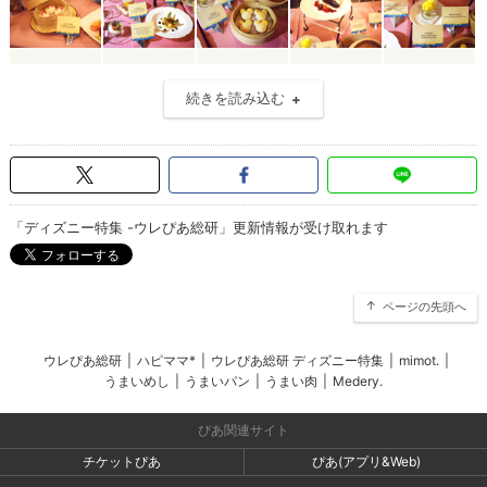
続きを読み込む
「ディズニー特集 -ウレぴあ総研」更新情報が受け取れます
ページの先頭へ
ウレぴあ総研
|
ハピママ*
|
ウレぴあ総研 ディズニー特集
|
mimot.
|
うまいめし
|
うまいパン
|
うまい肉
|
Medery.
ぴあ関連サイト
チケットぴあ
ぴあ(アプリ&Web)