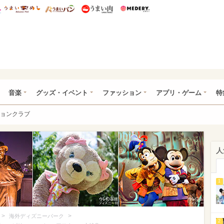
総研 ディズニー特集
mimot.
うまいめし
うまいパン
うまい肉
Medery.
ズニー特集 -ウレぴあ総研
音楽
グッズ・イベント
ファッション
アプリ・ゲーム
特
ョンクラブ
人
1
>
>
海外ディズニーパーク
2