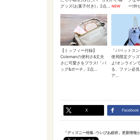
X
Facebook
「ディズニー特集 -ウレぴあ総研」更新情報