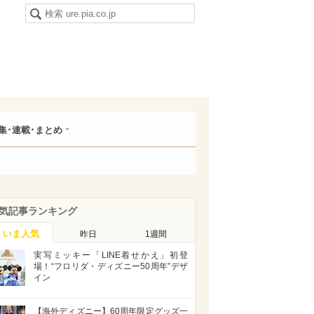
集･連載･まとめ
気記事ランキング
いま人気
昨日
1週間
実写ミッキー「LINE着せかえ」初登
場！“フロリダ・ディズニー50周年”デザ
イン
【海外ディズニー】60周年限定グッズ一