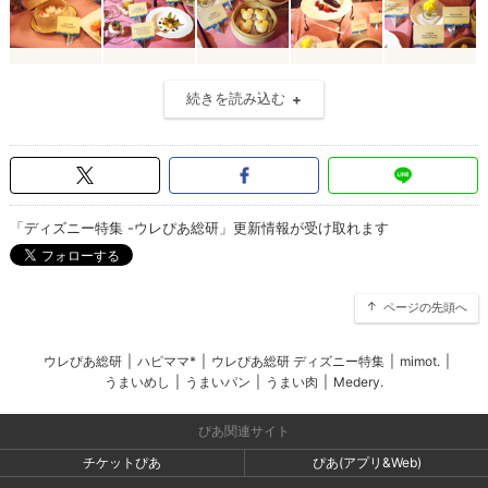
続きを読み込む
「ディズニー特集 -ウレぴあ総研」更新情報が受け取れます
ページの先頭へ
ウレぴあ総研
|
ハピママ*
|
ウレぴあ総研 ディズニー特集
|
mimot.
|
うまいめし
|
うまいパン
|
うまい肉
|
Medery.
ぴあ関連サイト
チケットぴあ
ぴあ(アプリ&Web)