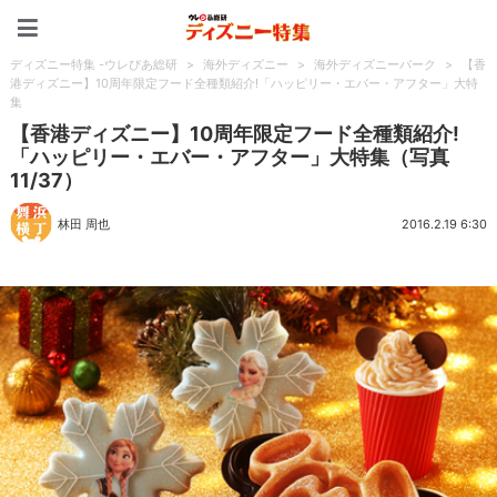
ディズニー特集 -ウレぴあ
ディズニー特集 -ウレぴあ総研
>
海外ディズニー
>
海外ディズニーパーク
>
【香
港ディズニー】10周年限定フード全種類紹介!「ハッピリー・エバー・アフター」大特
集
【香港ディズニー】10周年限定フード全種類紹介!
「ハッピリー・エバー・アフター」大特集（写真
11/37）
林田 周也
2016.2.19 6:30