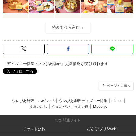
続きを読み込む
「ディズニー特集 -ウレぴあ総研」更新情報が受け取れます
ページの先頭へ
ウレぴあ総研
|
ハピママ*
|
ウレぴあ総研 ディズニー特集
|
mimot.
|
うまいめし
|
うまいパン
|
うまい肉
|
Medery.
ぴあ関連サイト
チケットぴあ
ぴあ(アプリ&Web)