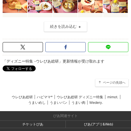
続きを読み込む
「ディズニー特集 -ウレぴあ総研」更新情報が受け取れます
ページの先頭へ
ウレぴあ総研
|
ハピママ*
|
ウレぴあ総研 ディズニー特集
|
mimot.
|
うまいめし
|
うまいパン
|
うまい肉
|
Medery.
ぴあ関連サイト
チケットぴあ
ぴあ(アプリ&Web)