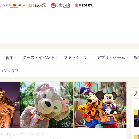
総研 ディズニー特集
mimot.
うまいめし
うまいパン
うまい肉
Medery.
ズニー特集 -ウレぴあ総研
音楽
グッズ・イベント
ファッション
アプリ・ゲーム
特
ョンクラブ
人
1
>
>
海外ディズニーパーク
2