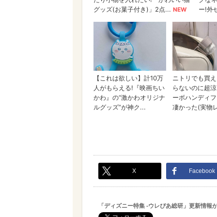
X
Facebook
「ディズニー特集 -ウレぴあ総研」更新情報