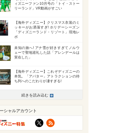
ィズニーファン10月号の「トイ・ストー
リーランド」VR動画がすごい
【海外ディズニー】クリスマス衣装のミ
ッキーがお洒落すぎ! ホリデーシーズン
「ディズニーランド・リゾート」現地レ
ポ
未知の旅へ! アナ雪が好きすぎてノルウ
ェーで聖地巡礼した話「アレンデールは
実在した」
【海外ディズニー】これぞディズニーの
本気。「アバター」アトラクションの待
ち列へのこだわりが凄すぎる!
続きを読み込む
ーシャルアカウント
X
RSS
>