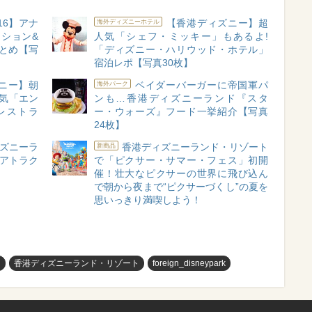
16】アナ
【香港ディズニー】超
海外ディズニーホテル
クション&
人気「シェフ・ミッキー」もあるよ!
とめ【写
「ディズニー・ハリウッド・ホテル」
宿泊レポ【写真30枚】
ニー】朝
ベイダーバーガーに帝国軍パ
海外パーク
人気「エン
ンも…香港ディズニーランド『スタ
レストラ
ー・ウォーズ』フード一挙紹介【写真
24枚】
ズニーラ
香港ディズニーランド・リゾート
新商品
8アトラク
で「ピクサー・サマー・フェス」初開
催！壮大なピクサーの世界に飛び込ん
で朝から夜まで“ピクサーづくし”の夏を
思いっきり満喫しよう！
ー
香港ディズニーランド・リゾート
foreign_disneypark