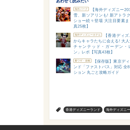
あわせて読みたい
【海外ディズニー20
海外パーク
雪、新ソアリンも! 新アトラ
ショー続々登場 大注目要素ま
真25枚】
【香港ディズ
海外ディズニーホテル
からキャラたちに会える! 大
チャンテッド・ガーデン・
ン」レポ【写真43枚】
【保存版】東京ディ
裏ワザ・攻略
ンド「ファストパス」対応 全
ション 丸ごと攻略ガイド
>
香港ディズニーランド
海外ディズニ