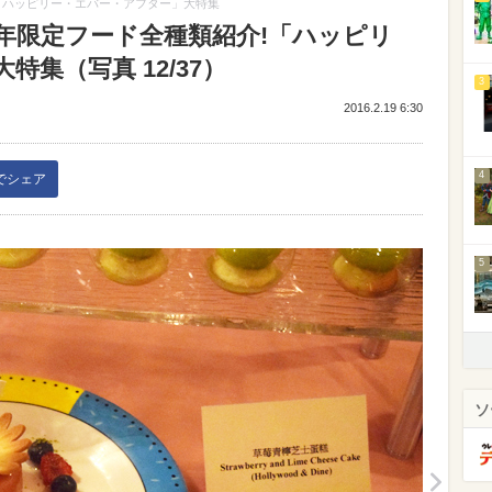
「ハッピリー・エバー・アフター」大特集
年限定フード全種類紹介!「ハッピリ
集（写真 12/37）
3
2016.2.19 6:30
4
kでシェア
5
ソ