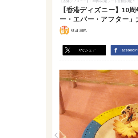
【香港ディズニー】10周年限定フード全種類紹介!
【香港ディズニー】10周
ー・エバー・アフター」大特
林田 周也
Xでシェア
Faceboo
<