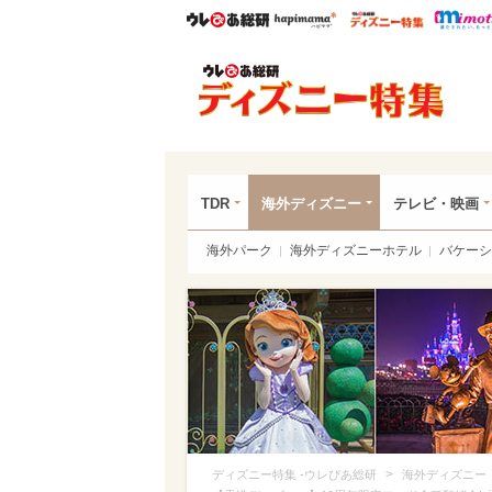
ウレぴあ総研
ハピママ*
ウレぴあ
ディ
TDR
海外ディズニー
テレビ・映画
海外パーク
海外ディズニーホテル
バケーシ
>
ディズニー特集 -ウレぴあ総研
海外ディズニー