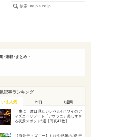
集･連載･まとめ
気記事ランキング
いま人気
昨日
1週間
一生に一度は見たいレベル! ハワイのデ
ィズニーリゾート「アウラニ」美しすぎ
る夜景スポット5選【写真47枚】
【海外ディズニー】もはや感動の域! デ