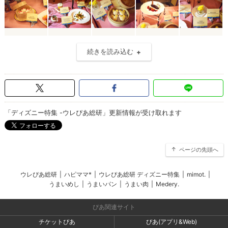
続きを読み込む
「ディズニー特集 -ウレぴあ総研」更新情報が受け取れます
ページの先頭へ
ウレぴあ総研
|
ハピママ*
|
ウレぴあ総研 ディズニー特集
|
mimot.
|
うまいめし
|
うまいパン
|
うまい肉
|
Medery.
ぴあ関連サイト
チケットぴあ
ぴあ(アプリ&Web)