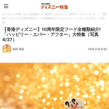
ディズニー特集 -ウレぴあ
ディズニー特集 -ウレぴあ総研
>
海外ディズニー
>
海外ディズニーパーク
>
【香
港ディズニー】10周年限定フード全種類紹介!「ハッピリー・エバー・アフター」大特
集
【香港ディズニー】10周年限定フード全種類紹介!
「ハッピリー・エバー・アフター」大特集（写真
4/37）
林田 周也
2016.2.19 6:30