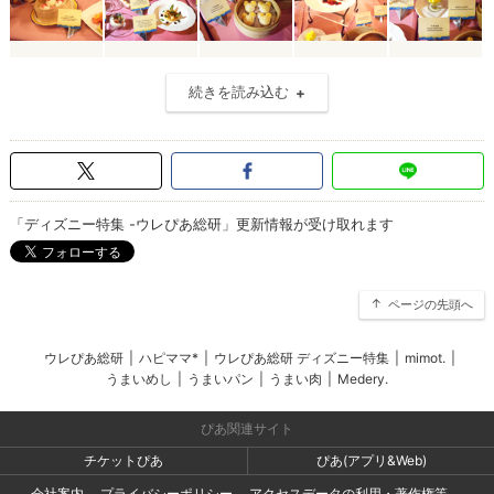
続きを読み込む
「ディズニー特集 -ウレぴあ総研」更新情報が受け取れます
ページの先頭へ
ウレぴあ総研
|
ハピママ*
|
ウレぴあ総研 ディズニー特集
|
mimot.
|
うまいめし
|
うまいパン
|
うまい肉
|
Medery.
ぴあ関連サイト
チケットぴあ
ぴあ(アプリ&Web)
会社案内
プライバシーポリシー
アクセスデータの利用・著作権等