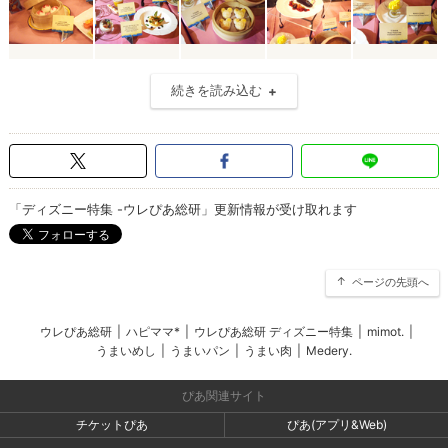
続きを読み込む
「ディズニー特集 -ウレぴあ総研」更新情報が受け取れます
ページの先頭へ
ウレぴあ総研
|
ハピママ*
|
ウレぴあ総研 ディズニー特集
|
mimot.
|
うまいめし
|
うまいパン
|
うまい肉
|
Medery.
ぴあ関連サイト
チケットぴあ
ぴあ(アプリ&Web)