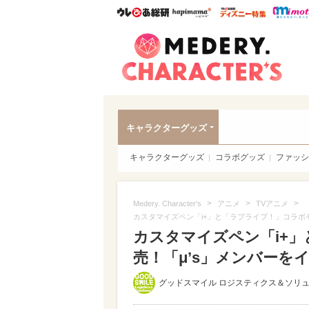
ウレぴあ総研
ハピママ*
ウレぴあ
Meder
キャラクターグッズ
キャラクターグッズ
コラボグッズ
ファッシ
>
>
>
Medery. Character's
アニメ
TVアニメ
カスタマイズペン「i+」と「ラブライブ！」コラボ
カスタマイズペン「i+
売！「μ’s」メンバーを
グッドスマイル ロジスティクス＆ソリ