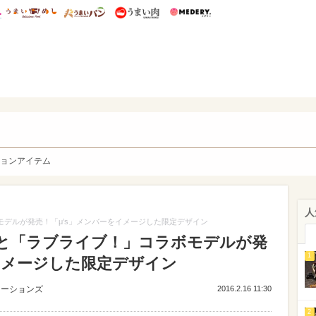
総研 ディズニー特集
mimot.
うまいめし
うまいパン
うまい肉
Medery.
y. Character's
ョンアイテム
人
モデルが発売！「μ’s」メンバーをイメージした限定デザイン
」と「ラブライブ！」コラボモデルが発
1
イメージした限定デザイン
ューションズ
2016.2.16 11:30
2