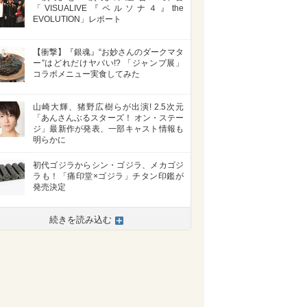
「VISUALIVE『ペルソナ４』the
EVOLUTION」レポート
【衝撃】『銀魂』“お妙さんのダークマタ
ー”はどれだけヤバい!? 「ジャンプ展」
コラボメニュー実食してみた
山崎大輝、猪野広樹らが出演! 2.5次元
「あんさんぶるスターズ！ オン・ステー
ジ」最新作が発表、一部キャスト情報も
明らかに
初代ゴジラからシン・ゴジラ、メカゴジ
ラも！「痛印堂×ゴジラ」チタン印鑑が
発売決定
続きを読み込む