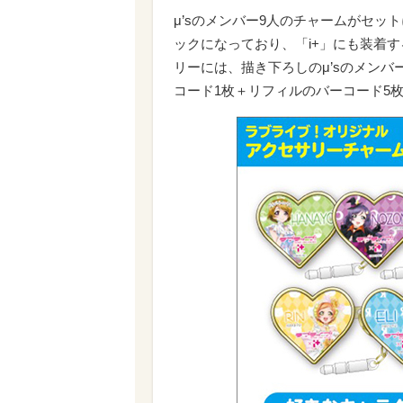
μ’sのメンバー9人のチャームがセ
ックになっており、「i+」にも装着
リーには、描き下ろしのμ’sのメンバ
コード1枚＋リフィルのバーコード5