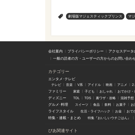
>
劇場版マジェスティックプリンス
マ
会社案内
プライバシーポリシー
アクセスデータ
一般の読者の方・ユーザーの方からのお問い合わ
カテゴリー
エンタメ･テレビ
テレビ
音楽
V系
アイドル
映画
アニメ
2
ファミリー
家庭
子ども
おしゃれ
おでかけ・
ディズニー
TDL
TDS
裏ワザ・攻略
混雑予想
グルメ･料理
スイーツ
食品
飲料
お菓子
お
ライフスタイル
生活・ライフハック
お金
おで
特集
・
連載
・
まとめ
特集『おいしいウチごはん』
ぴあ関連サイト