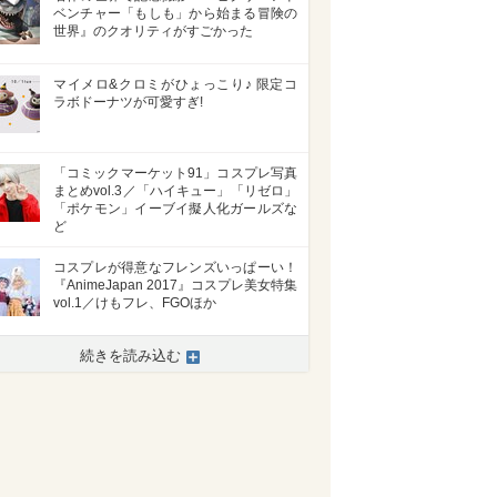
ベンチャー「もしも」から始まる冒険の
世界』のクオリティがすごかった
マイメロ&クロミがひょっこり♪ 限定コ
ラボドーナツが可愛すぎ!
「コミックマーケット91」コスプレ写真
まとめvol.3／「ハイキュー」「リゼロ」
「ポケモン」イーブイ擬人化ガールズな
ど
コスプレが得意なフレンズいっぱーい！
『AnimeJapan 2017』コスプレ美女特集
vol.1／けもフレ、FGOほか
続きを読み込む