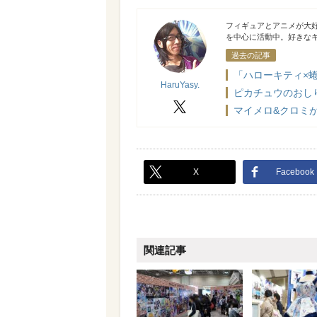
HaruYasy.
フィギュアとアニメが大好
を中心に活動中。好きな
過去の記事
「ハローキティ×
HaruYasy.
ピカチュウのおし
X
マイメロ&クロミが
X
Facebook
関連記事