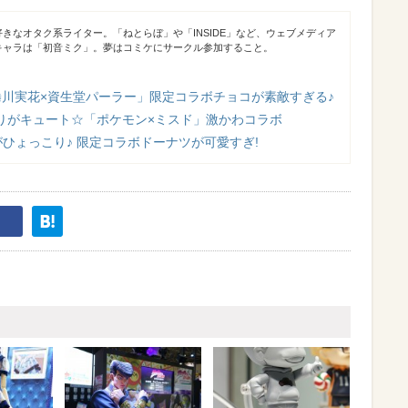
きなオタク系ライター。「ねとらぼ」や「INSIDE」など、ウェブメディア
キャラは「初音ミク」。夢はコミケにサークル参加すること。
蜷川実花×資生堂パーラー」限定コラボチョコが素敵すぎる♪
りがキュート☆「ポケモン×ミスド」激かわコラボ
ひょっこり♪ 限定コラボドーナツが可愛すぎ!