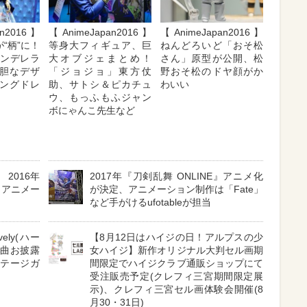
an2016】
【AnimeJapan2016】
【AnimeJapan2016】
“柄”に！
等身大フィギュア、巨
ねんどろいど「おそ松
シンデレラ
大オブジェまとめ！
さん」原型が公開、松
胆なデザ
「ジョジョ」東方仗
野おそ松のドヤ顔がか
ングドレ
助、サトシ＆ピカチュ
わいい
ウ、もっふもふジャン
ボにゃんこ先生など
2016年
2017年『刀剣乱舞 ONLINE』アニメ化
、アニメー
が決定、アニメーション制作は「Fate」
など手がけるufotableが担当
ely(ハー
【8月12日はハイジの日！アルプスの少
新曲お披露
女ハイジ】新作オリジナル大判セル画期
ステージガ
間限定でハイジクラブ通販ショップにて
受注販売予定(クレフィ三宮期間限定展
示)、クレフィ三宮セル画体験会開催(8
月30・31日)