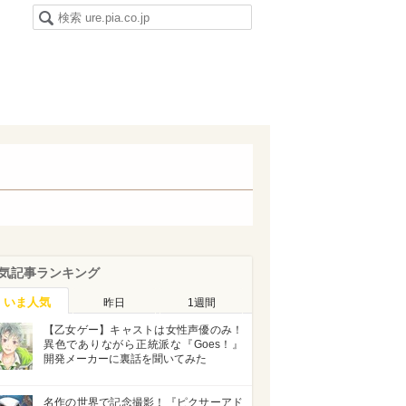
気記事ランキング
いま人気
昨日
1週間
【乙女ゲー】キャストは女性声優のみ！
異色でありながら正統派な『Goes！』
開発メーカーに裏話を聞いてみた
名作の世界で記念撮影！『ピクサーアド