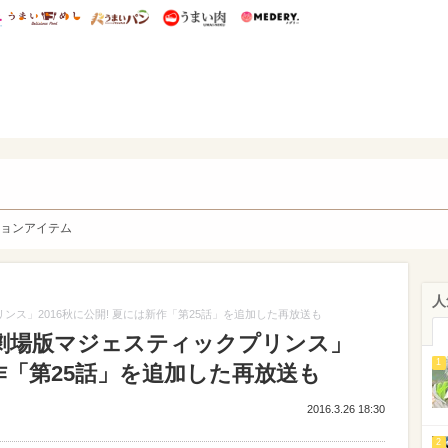
総研 ディズニー特集
mimot.
うまいめし
うまいパン
うまい肉
Medery.
y. Character's
ョンアイテム
人
クプリンス」2016秋に公開! 夏には新作「第25話」を追加した再放送も
16】「劇場版マジェスティックプリンス」
1
新作「第25話」を追加した再放送も
2016.3.26 18:30
2