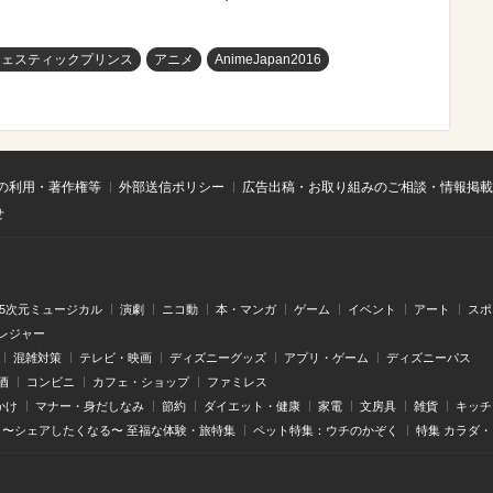
ジェスティックプリンス
アニメ
AnimeJapan2016
の利用・著作権等
外部送信ポリシー
広告出稿・お取り組みのご相談・情報掲載
せ
.5次元ミュージカル
演劇
ニコ動
本・マンガ
ゲーム
イベント
アート
スポ
レジャー
混雑対策
テレビ・映画
ディズニーグッズ
アプリ・ゲーム
ディズニーパス
酒
コンビニ
カフェ・ショップ
ファミレス
かけ
マナー・身だしなみ
節約
ダイエット・健康
家電
文房具
雑貨
キッチ
〜シェアしたくなる〜 至福な体験・旅特集
ペット特集：ウチのかぞく
特集 カラダ