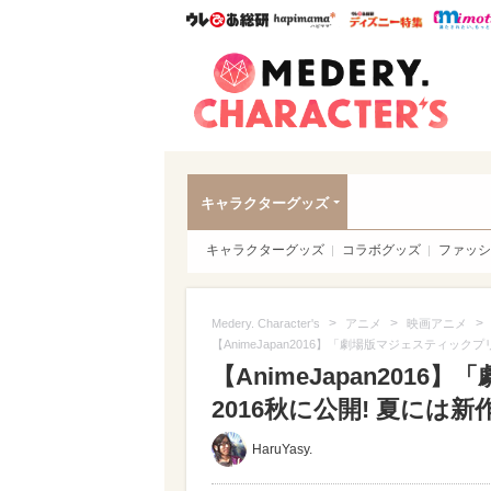
ウレぴあ総研
ハピママ*
ウレぴあ
Meder
キャラクターグッズ
キャラクターグッズ
コラボグッズ
ファッシ
>
>
>
Medery. Character's
アニメ
映画アニメ
【AnimeJapan2016】「劇場版マジェスティッ
【AnimeJapan20
2016秋に公開! 夏には
HaruYasy.