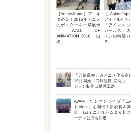
【AnimeJapan】アニオ
【AnimeJap
タ必見！2016年アニメ
アイドルたちが
のポスターを一挙展示
「アイマス 
「WALL OF
ガールズ」大
ANIMATION 2016」出
インの特製ロ
現
ス
『刀剣乱舞』Wアニメ化決定! 
10月開始『刀剣乱舞-花丸-』
ション制作は動画工房
AVAM、ワンマンライブ『Lov
ト)devil』を開催！新衣装＆
目、1stミニアルバム＆立川
ーデン公演も決定