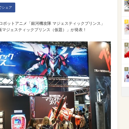
kでシェア
3
て、人気ロボットアニメ「銀河機攻隊 マジェスティックプリンス」
版マジェスティックプリンス（仮題）」が発表！
4
5