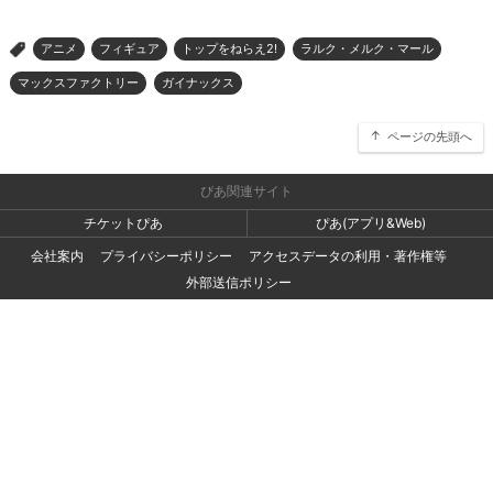
アニメ
フィギュア
トップをねらえ2!
ラルク・メルク・マール
>
マックスファクトリー
ガイナックス
ページの先頭へ
ぴあ関連サイト
チケットぴあ
ぴあ(アプリ&Web)
会社案内
プライバシーポリシー
アクセスデータの利用・著作権等
外部送信ポリシー
広告出稿・お取り組みのご相談・情報掲載・その他お問い合わせ
一般の読者の方・ユーザーの方からのお問い合わせ
Copyright (C) PIA Corporation. All Rights Reserved.