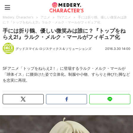
Medery. Character's
Medery. Character's
>
アニメ
>
TVアニメ
>
手には折り鶴、優しい微笑みは誰
に？『トップをねらえ2!』ラルク・メルク・マールがフィギュア化
手には折り鶴、優しい微笑みは誰に？『トップをね
らえ2!』ラルク・メルク・マールがフィギュア化
グッドスマイル ロジスティクス＆ソリューションズ
2016.3.30 14:00
SFアニメ「トップをねらえ2！」に登場するラルク・メルク・マールが
「球体イス」に腰掛けた姿で立体化。制服や小物、すらりと伸びた脚など
を忠実に再現。