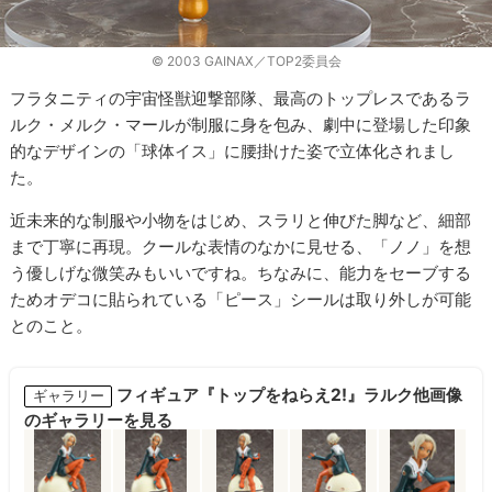
© 2003 GAINAX／TOP2委員会
フラタニティの宇宙怪獣迎撃部隊、最高のトップレスであるラ
ルク・メルク・マールが制服に身を包み、劇中に登場した印象
的なデザインの「球体イス」に腰掛けた姿で立体化されまし
た。
近未来的な制服や小物をはじめ、スラリと伸びた脚など、細部
まで丁寧に再現。クールな表情のなかに見せる、「ノノ」を想
う優しげな微笑みもいいですね。ちなみに、能力をセーブする
ためオデコに貼られている「ピース」シールは取り外しが可能
とのこと。
フィギュア『トップをねらえ2!』ラルク他画像
ギャラリー
のギャラリーを見る