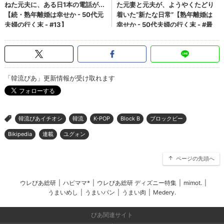
「韓流ぴあ」更新情報が受け取れます
韓流ぴあイチオシ
韓流
K-POP
Block B
ブロックビー
>
Bikipedia
連載
ユグォン
ページの先頭へ
ウレぴあ総研
|
ハピママ*
|
ウレぴあ総研 ディズニー特集
|
mimot.
|
うまいめし
|
うまいパン
|
うまい肉
|
Medery.
ぴあ関連サイト