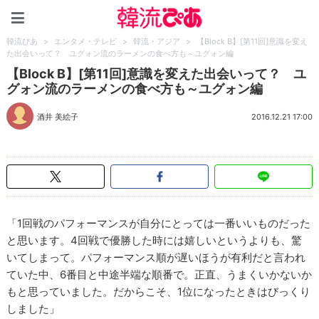
韓流ぴあ
韓流ぴあ
>
エンタメ・テレビ
>
韓流・アジア
>
【Block B】[第11回]意識を変え
た出会いって？ ユグォン流のラーメンの食べ方も～ユグォン編
【Block B】[第11回]意識を変えた出会いって？ ユ
グォン流のラーメンの食べ方も～ユグォン編
酒井 美絵子
2016.12.21 17:00
「1回戦のパフォーマンスが自分にとっては一番いいものだった
と思います。4回戦で優勝した時には嬉しいというよりも、驚
いてしまって。パフォーマンス順が遅いほうが有利だと言われ
ていた中、6番目と中途半端な順番で。正直、うまくいかないか
もと思っていました。だからこそ、1位になったときはびっくり
しました」