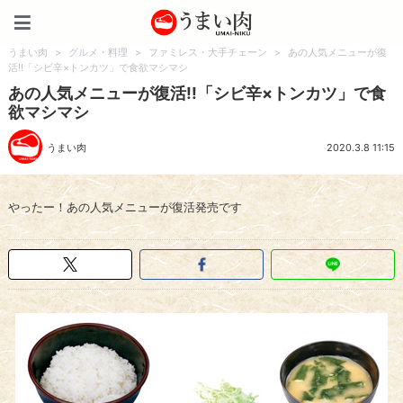
うまい肉
うまい肉
>
グルメ・料理
>
ファミレス・大手チェーン
>
あの人気メニューが復
活!!「シビ辛×トンカツ」で食欲マシマシ
あの人気メニューが復活!!「シビ辛×トンカツ」で食
欲マシマシ
うまい肉
2020.3.8 11:15
やったー！あの人気メニューが復活発売です