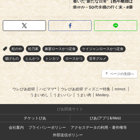
松のや
松乃家
麻婆ロースかつ定食
ケイジャンロースかつ定食
>
揚げもの
とんかつ
トンカツ
ロースかつ
旨辛グルメ
ページの先頭へ
ウレぴあ総研
|
ハピママ*
|
ウレぴあ総研 ディズニー特集
|
mimot.
|
うまいめし
|
うまいパン
|
うまい肉
|
Medery.
ぴあ関連サイト
チケットぴあ
ぴあ(アプリ&Web)
会社案内
プライバシーポリシー
アクセスデータの利用・著作権等
外部送信ポリシー