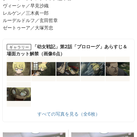
ヴィーシャ／早見沙織
レルゲン／三木眞一郎
ルーデルドルフ／玄田哲章
ゼートゥーア／大塚芳忠
「幼女戦記」第2話「プロローグ」あらすじ＆
ギャラリー
場面カット解禁（画像6点）
すべての写真を見る（全6枚）