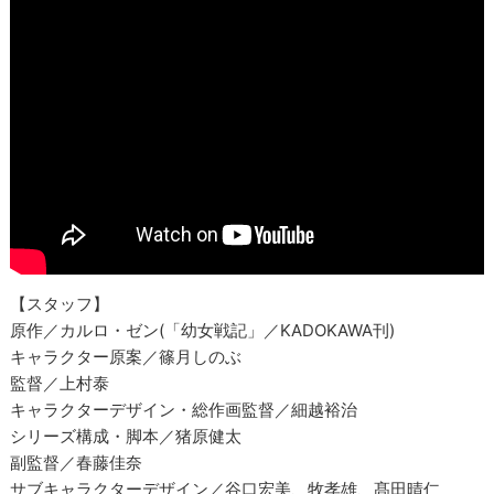
【スタッフ】
原作／カルロ・ゼン(「幼女戦記」／KADOKAWA刊)
キャラクター原案／篠月しのぶ
監督／上村泰
キャラクターデザイン・総作画監督／細越裕治
シリーズ構成・脚本／猪原健太
副監督／春藤佳奈
サブキャラクターデザイン／谷口宏美、牧孝雄、髙田晴仁