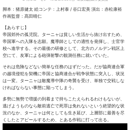
脚本：猪原健太 絵コンテ：上村泰 / 谷口宏美 演出：赤松康裕
作画監督：髙田晴仁
【あらすじ】
帝国郊外の孤児院。ターニャは貧しい生活から抜け出すため、
帝国軍への入隊を志願。魔導師としての適性を発揮し、士官学
校へ進学する。その最後の研修として、北方のノルデン戦区上
空にて、友軍による砲弾射撃の観測任務に就いていた。
それは危険などない簡単な任務のはずだった。だが協商連合軍
の越境侵犯を契機に帝国と協商連合が戦争状態に突入し、状況
は一変。ターニャは敵魔導中隊の奇襲を受け、単独で交戦しな
ければならない事態に陥ってしまう。
多勢に無勢で増援の到着まで持ちこたえられるわけもないが、
逃げようものなら敵前逃亡で死罪は免れないという絶望的な状
況のなか、ターニャは何としても生き延び、上層部に最善を尽
くしたとアピールするため、とある作戦に打って出る。