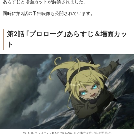
あらすじと場面カットが解禁されました。
同時に第2話の予告映像も公開されています。
第2話 ｢プロローグ｣あらすじ＆場面カッ
ト
© カルロ・ゼン・KADOKAWA刊／幼女戦記製作委員会