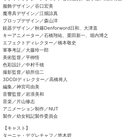
服飾デザイン／谷口宏美
魔導具デザイン／江畑諒真
プロップデザイン／森山洋
銃器デザイン／秋篠Denforword日和、大津直
キーアニメーター／石橋翔祐、栗田新一、堀内博之
エフェクトディレクター／橋本敬史
軍事考証／大藤玲一郎
美術監督／平栁悟
色彩設計／中村千穂
撮影監督／頓所信二
3DCGIディレクター／高橋将人
編集／神宮司由美
音響監督／岩浪美和
音楽／片山修志
アニメーション制作／NUT
製作／幼女戦記製作委員会
【キャスト】
ターニャ・デグレチャフ／悠木碧