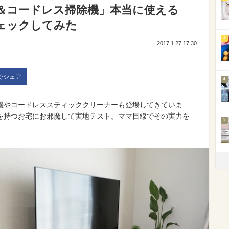
機＆コードレス掃除機」本当に使える
チェックしてみた
3
2017.1.27 17:30
kでシェア
4
機やコードレススティッククリーナーも登場してきていま
を持つお宅にお邪魔して実地テスト。ママ目線でその実力を
5