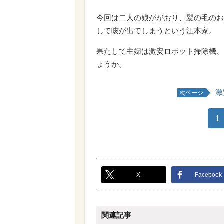
今回は二人の娘ががおり、髪の毛のお
して咳が出てしまうという江本家。
果たして主婦は激安ロボット掃除機、
ょうか。
激
次ページ
1
X
Facebook
関連記事