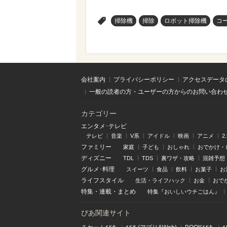
>
掃除機
掃除
ロボット掃除機
コ
会社案内
プライバシーポリシー
アクセスデータ
一般の読者の方・ユーザーの方からのお問い合わ
カテゴリー
エンタメ･テレビ
テレビ
音楽
V系
アイドル
映画
アニメ
2
ファミリー
家庭
子ども
おしゃれ
おでかけ・
ディズニー
TDL
TDS
裏ワザ・攻略
混雑予想
グルメ･料理
スイーツ
食品
飲料
お菓子
お
ライフスタイル
生活・ライフハック
お金
おで
特集
・
連載
・
まとめ
特集『おいしいウチごはん』
ぴあ関連サイト