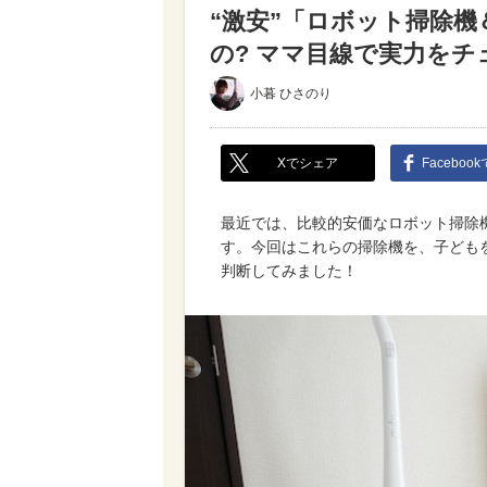
“激安”「ロボット掃除
の? ママ目線で実力を
小暮 ひさのり
Xでシェア
Faceboo
最近では、比較的安価なロボット掃除
す。今回はこれらの掃除機を、子ども
判断してみました！