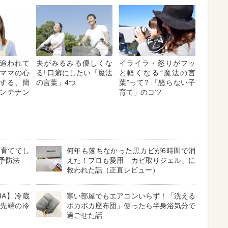
追われて
夫がみるみる優しくな
イライラ・怒りがフッ
ママの心
る! 口癖にしたい「魔法
と軽くなる“魔法の言
する、簡
の言葉」4つ
葉”って? 「怒らない子
ンテナン
育て」のコツ
に育ててし
何年も落ちなかった黒カビが6時間で消
予防法
えた！プロも愛用「カビ取りジェル」に
救われた話（正直レビュー）
UA】冷蔵
寒い部屋でもエアコンいらず！「洗える
最先端の冷
ポカポカ座布団」使ったら半身浴気分で
過ごせた話