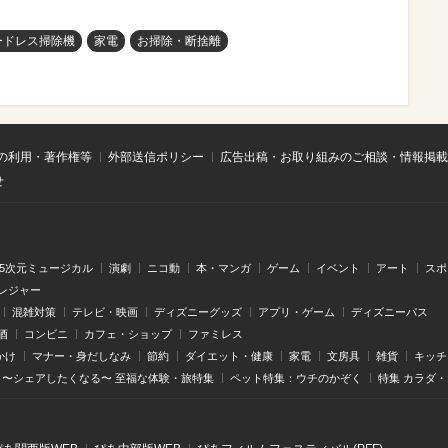
ードレス掃除機
家電
お掃除・断捨離
の利用・著作権等
外部送信ポリシー
広告出稿・お取り組みのご相談・情報掲載
せ
.5次元ミュージカル
演劇
ニコ動
本・マンガ
ゲーム
イベント
アート
スポ
レジャー
混雑対策
テレビ・映画
ディズニーグッズ
アプリ・ゲーム
ディズニーパス
酒
コンビニ
カフェ・ショップ
ファミレス
かけ
マナー・身だしなみ
節約
ダイエット・健康
家電
文房具
雑貨
キッチ
〜シェアしたくなる〜 至福な体験・旅特集
ペット特集：ウチのかぞく
特集 カラダ