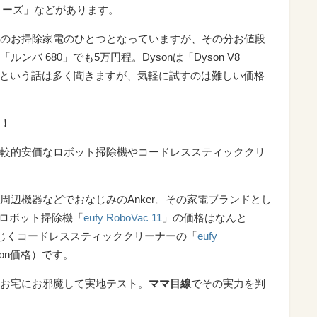
8シリーズ」などがあります。
のお掃除家電のひとつとなっていますが、その分お値段
バ 680」でも5万円程。Dysonは「Dyson V8
便利だという話は多く聞きますが、気軽に試すのは難しい価格
！
較的安価なロボット掃除機やコードレススティッククリ
周辺機器などでおなじみのAnker。その家電ブランドとし
ロボット掃除機「
eufy RoboVac 11
」の価格はなんと
同じくコードレススティッククリーナーの「
eufy
zon価格）です。
お宅にお邪魔して実地テスト。
ママ目線
でその実力を判