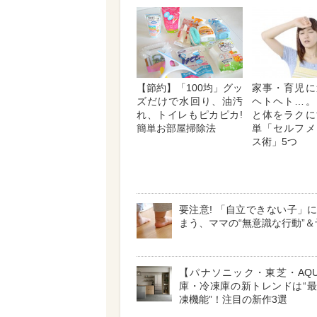
【節約】「100均」グッ
家事・育児に
ズだけで水回り、油汚
ヘトヘト…。
れ、トイレもピカピカ!
と体をラクに
簡単お部屋掃除法
単「セルフメ
ス術」5つ
要注意! 「自立できない子」
まう、ママの“無意識な行動”＆
【パナソニック・東芝・AQ
庫・冷凍庫の新トレンドは“
凍機能”！注目の新作3選