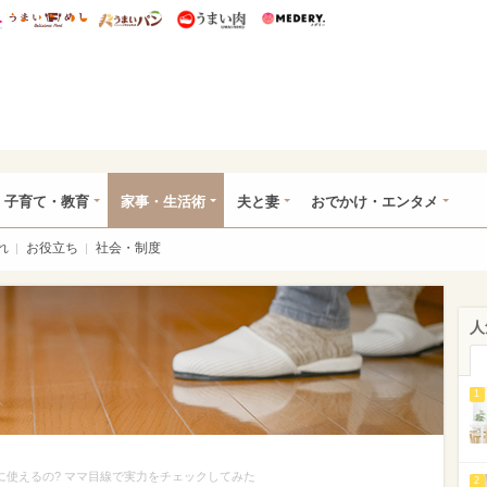
総研 ディズニー特集
mimot.
うまいめし
うまいパン
うまい肉
Medery.
ママ*
子育て・教育
家事・生活術
夫と妻
おでかけ・エンタメ
れ
お役立ち
社会・制度
人
1
に使えるの? ママ目線で実力をチェックしてみた
2