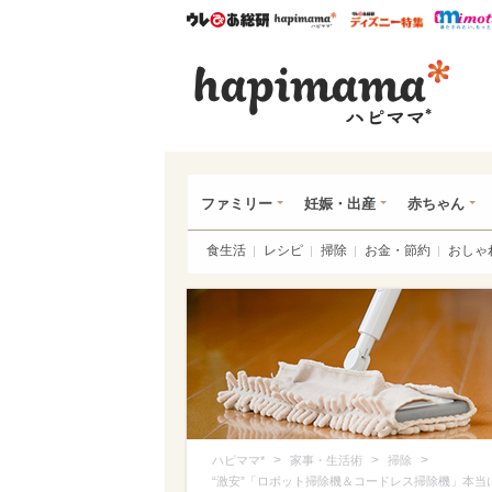
ウレぴあ総研
ハピママ*
ウレぴあ
ハピ
ファミリー
妊娠・出産
赤ちゃん
食生活
レシピ
掃除
お金・節約
おしゃ
>
>
>
ハピママ*
家事・生活術
掃除
“激安”「ロボット掃除機＆コードレス掃除機」本当