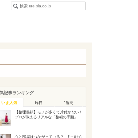
気記事ランキング
いま人気
昨日
1週間
【整理整頓】モノが多くて片付かない！
プロが教えるリアルな「整頓の手順」
心と部屋はつながっている？「片づけら