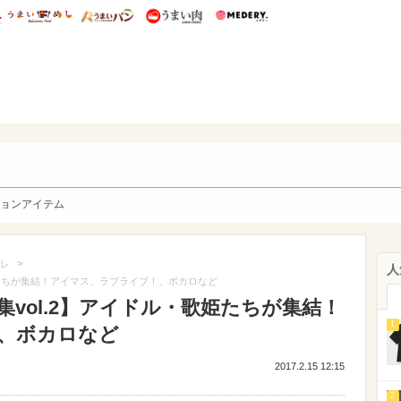
総研 ディズニー特集
mimot.
うまいめし
うまいパン
うまい肉
Medery.
y. Character's
ョンアイテム
>
レ
人
歌姫たちが集結！アイマス、ラブライブ！、ボカロなど
集vol.2】アイドル・歌姫たちが集結！
1
、ボカロなど
2017.2.15 12:15
2