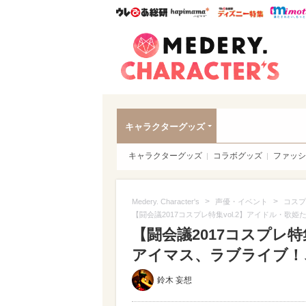
ウレぴあ総研
ハピママ*
ウレぴあ
Meder
キャラクターグッズ
キャラクターグッズ
コラボグッズ
ファッシ
>
>
Medery. Character's
声優・イベント
コスプ
【闘会議2017コスプレ特集vol.2】アイドル・
【闘会議2017コスプレ特
アイマス、ラブライブ！
鈴木 妄想