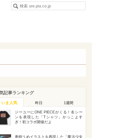
気記事ランキング
いま人気
昨日
1週間
ジーユーにONE PIECEがくる！名シー
ンを表現した「Tシャツ」かっこよす
ぎ！初コラボ開催だよ
蒼樹うめイラストを再現した「魔法少女