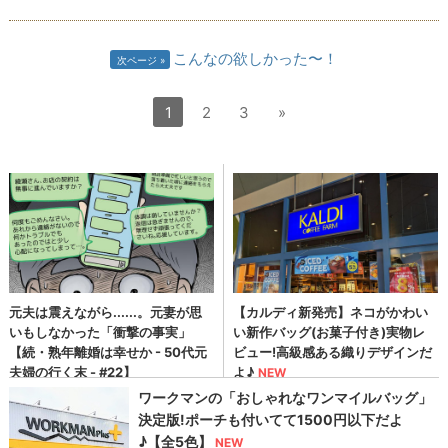
こんなの欲しかった〜！
次ページ
1
2
3
»