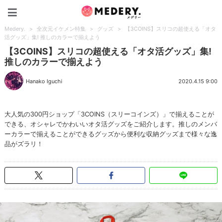
Medery.
Medery.
>
全次元イケメン特集
>
グッズ
>
【3COINS】スリコの超使える「オタ
活グッズ」集! 推しのカラーで揃えよう
【3COINS】スリコの超使える「オタ活グッズ」集!
推しのカラーで揃えよう
Hanako Iguchi
2020.4.15 9:00
大人気の300円ショップ「3COINS（スリーコインズ）」で揃えることが
できる、オシャレでかわいいオタ活グッズをご紹介します。推しのメンバ
ーカラーで揃えることができるグッズから便利な収納グッズまで様々な逸
品がズラリ！