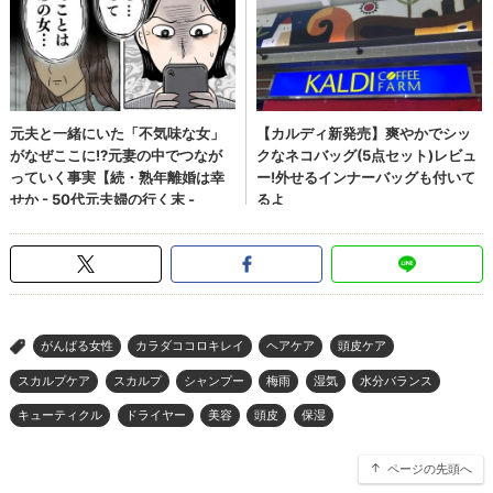
がんばる女性
カラダココロキレイ
ヘアケア
頭皮ケア
>
スカルプケア
スカルプ
シャンプー
梅雨
湿気
水分バランス
キューティクル
ドライヤー
美容
頭皮
保湿
ページの先頭へ