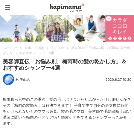
ハピママ*
ハピママ*
>
家事・生活術
>
おしゃれ
>
美容師直伝「お悩み別、梅雨時の髪の乾
かし方」＆おすすめシャンプー4選
美容師直伝「お悩み別、梅雨時の髪の乾かし方」＆
おすすめシャンプー4選
林 美由紀
2020.6.27 10:30
梅雨真っ只中のこの季節、髪の毛、パサついたり広がったりしませんか？
その「梅雨の髪悩み」は解決できます！ 子育て中で自分の身支度に時間
をかけられないものママも必見。髪の毛のプロ、美容師で毛髪診断士認定
講師に聞いた梅雨のヘアケア術と頭皮ケアをできるシャンプーもご紹介し
ます。