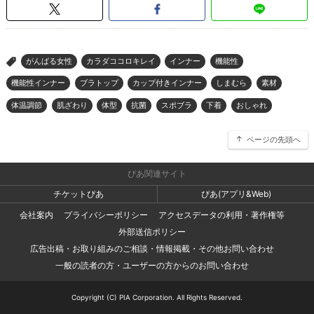
がんばる女性
カラダココロキレイ
インナー
機能性
>
機能性インナー
ブラトップ
カップ付きインナー
しまむら
素材
体温調節
肌ざわり
体型
抗菌
スポブラ
下着
おしゃれ
ページの先頭へ
ぴあ関連サイト
チケットぴあ
ぴあ(アプリ&Web)
会社案内
プライバシーポリシー
アクセスデータの利用・著作権等
外部送信ポリシー
広告出稿・お取り組みのご相談・情報掲載・その他お問い合わせ
一般の読者の方・ユーザーの方からのお問い合わせ
Copyright (C) PIA Corporation. All Rights Reserved.