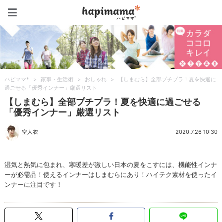
ハピママ*
ハピママ*
>
家事・生活術
>
おしゃれ
>
【しまむら】全部プチプラ！夏を快適に
過ごせる「優秀インナー」厳選リスト
【しまむら】全部プチプラ！夏を快適に過ごせる
「優秀インナー」厳選リスト
空人衣
2020.7.26 10:30
湿気と熱気に包まれ、寒暖差が激しい日本の夏をこすには、機能性インナ
ーが必需品！使えるインナーはしまむらにあり！ハイテク素材を使ったイ
ンナーに注目です！