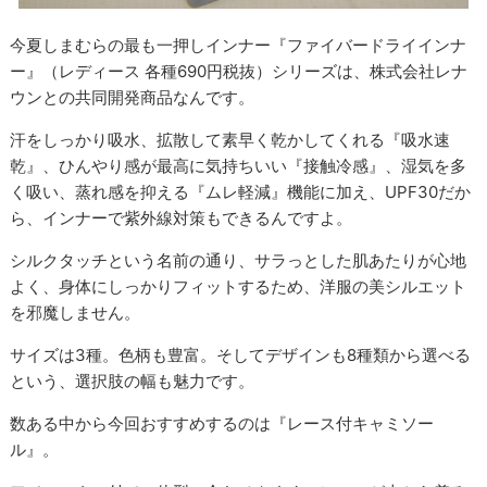
今夏しまむらの最も一押しインナー『ファイバードライインナ
ー』（レディース 各種690円税抜）シリーズは、株式会社レナ
ウンとの共同開発商品なんです。
汗をしっかり吸水、拡散して素早く乾かしてくれる『吸水速
乾』、ひんやり感が最高に気持ちいい『接触冷感』、湿気を多
く吸い、蒸れ感を抑える『ムレ軽減』機能に加え、UPF30だか
ら、インナーで紫外線対策もできるんですよ。
シルクタッチという名前の通り、サラっとした肌あたりが心地
よく、身体にしっかりフィットするため、洋服の美シルエット
を邪魔しません。
サイズは3種。色柄も豊富。そしてデザインも8種類から選べる
という、選択肢の幅も魅力です。
数ある中から今回おすすめするのは『レース付キャミソー
ル』。