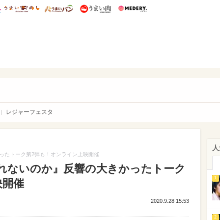
総研 ディズニー特集
mimot.
うまいめし
うまいパン
うまい肉
Medery.
WEB
レジャーフェスタ
人
ったトーク第2弾も！オンライン上映開催
れないのか』反響の大きかったトーク
1
映開催
2020.9.28 15:53
2