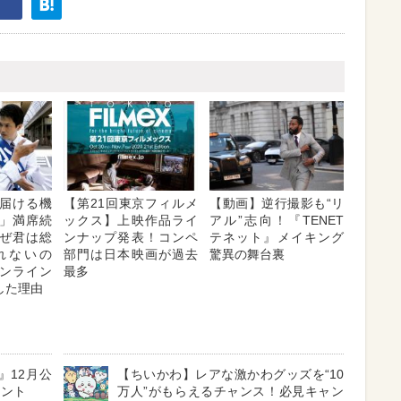
届ける機
【第21回東京フィルメ
【動画】逆行撮影も“リ
」満席続
ックス】上映作品ライ
アル”志向！『TENET
ぜ君は総
ンナップ発表！コンペ
テネット』メイキング
れないの
部門は日本映画が過去
驚異の舞台裏
ンライン
最多
した理由
』12月公
【ちいかわ】レアな激かわグッズを“10
メント
万人”がもらえるチャンス！必見キャン