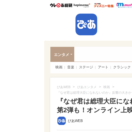
ウレぴあ総研
ハピママ*
ウレぴあ
ぴあ
エンタメ
映画
音楽
ステージ
アート
クラシック
>
>
>
ぴあWEB
ぴあエンタメ
映画
『なぜ君は総理大臣になれないのか』反響の大きか
『なぜ君は総理大臣にな
第2弾も！オンライン上
ぴあWEB