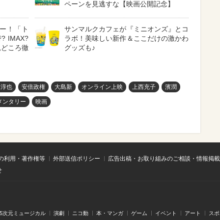
ペーンを見逃すな【映画公開記念】
ー！「ト
サンマルクカフェが『ミニオンズ』とコ
 IMAX?
ラボ！美味しい新作＆ここだけの激かわ
見どころ徹
グッズも♪
川淳也
安倍政権
大島新
オンライン上映
上西充子
濱潤
メンタリー
映画
の利用・著作権等
外部送信ポリシー
広告出稿・お取り組みのご相談・情報掲載
せ
.5次元ミュージカル
演劇
ニコ動
本・マンガ
ゲーム
イベント
アート
スポ