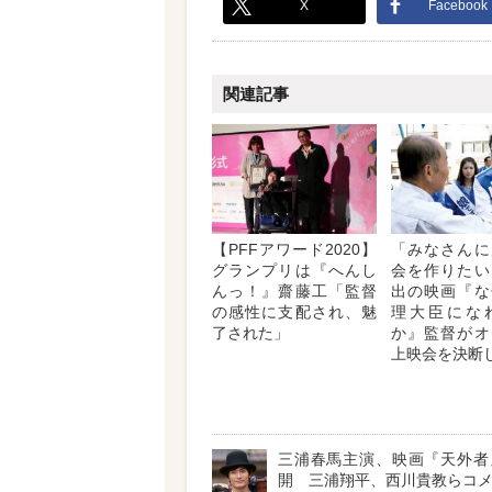
X
Facebook
関連記事
【PFFアワード2020】
「みなさんに
グランプリは『へんし
会を作りたい
んっ！』齋藤工「監督
出の映画『な
の感性に支配され、魅
理大臣にな
了された」
か』監督がオ
上映会を決断
三浦春馬主演、映画『天外者
開 三浦翔平、西川貴教らコ