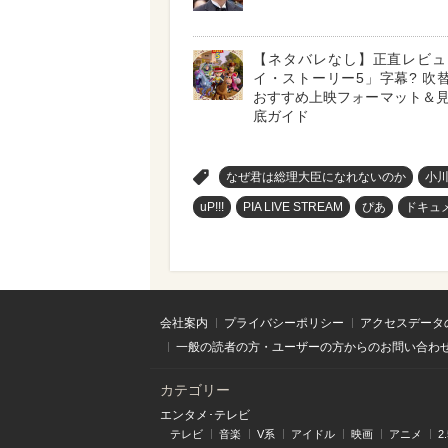
【ネタバレなし】正直レビュ
イ・ストーリー5」字幕? 吹替?
おすすめ上映フォーマット＆
底ガイド
>
なぜ君は総理大臣になれないのか
小
uP!!!
PIA LIVE STREAM
ぴあ
ドキュ
会社案内
プライバシーポリシー
アクセスデータ
一般の読者の方・ユーザーの方からのお問い合わ
カテゴリー
エンタメ･テレビ
テレビ
音楽
V系
アイドル
映画
アニメ
2