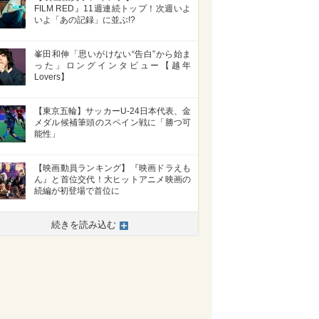
FILM RED』11週連続トップ！次週いよ
いよ「あの記録」に並ぶ!?
峯田和伸「思いがけない“告白”から始ま
った」ロングインタビュー【越年
Lovers】
【東京五輪】サッカーU-24日本代表、金
メダル候補筆頭のスペイン戦に「勝つ可
能性」
【映画動員ランキング】『映画ドラえも
ん』と首位交代！大ヒットアニメ映画の
続編が初登場で首位に
続きを読み込む