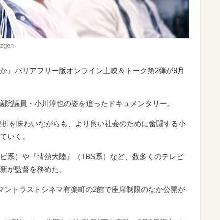
gen
か』バリアフリー版オンライン上映＆トーク第2弾が9月
衆議院議員・小川淳也の姿を追ったドキュメンタリー。
で挫折を味わいながらも、より良い社会のために奮闘する小
ていく。
ビ系）や『情熱大陸』（TBS系）など、数多くのテレビ
新が監督を務めた。
ーマントラストシネマ有楽町の2館で座席制限のなか公開が