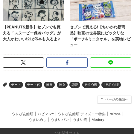
デート
デート代
彼氏
彼女
恋愛
男性心理
#男性心理
>
ページの先頭へ
ウレぴあ総研
|
ハピママ*
|
ウレぴあ総研 ディズニー特集
|
mimot.
|
うまいめし
|
うまいパン
|
うまい肉
|
Medery.
ぴあ関連サイト